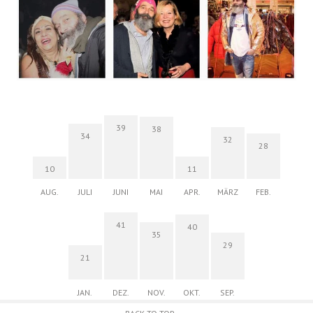
39
38
34
32
28
10
11
AUG.
JULI
JUNI
MAI
APR.
MÄRZ
FEB.
41
40
35
29
21
JAN.
DEZ.
NOV.
OKT.
SEP.