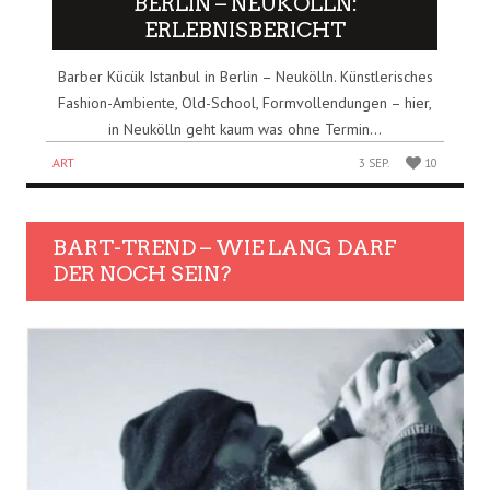
BERLIN – NEUKÖLLN:
ERLEBNISBERICHT
Barber Kücük Istanbul in Berlin – Neukölln. Künstlerisches
Fashion-Ambiente, Old-School, Formvollendungen – hier,
in Neukölln geht kaum was ohne Termin...
ART
3 SEP.
10
BART-TREND – WIE LANG DARF
DER NOCH SEIN?