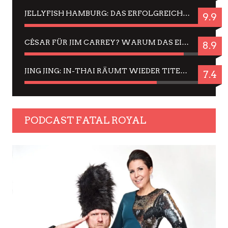
JELLYFISH HAMBURG: DAS ERFOLGREICHE SOMMER-MENÜ 2025 IN GEFÜHLEN UND BILDERN
9.9
CÉSAR FÜR JIM CARREY? WARUM DAS EINER DER NERVIGSTEN ACTORS IST UND BLEIBT
8.9
JING JING: IN-THAI RÄUMT WIEDER TITEL AB – EIN ZWEI-STUNDEN-ERLEBNISBERICHT
7.4
PODCAST FATAL ROYAL