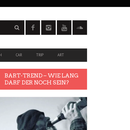
H
CAR
TRIP
ART
BART-TREND – WIE LANG
DARF DER NOCH SEIN?