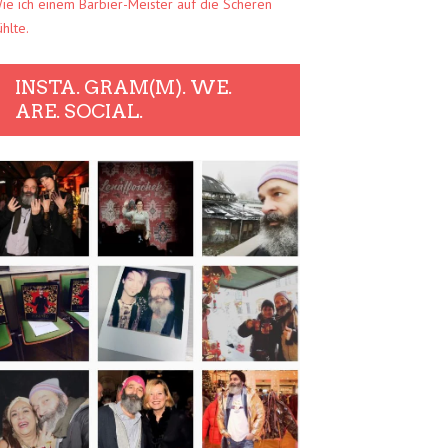
ie ich einem Barbier-Meister auf die Scheren
ühlte.
INSTA. GRAM(M). WE.
ARE. SOCIAL.