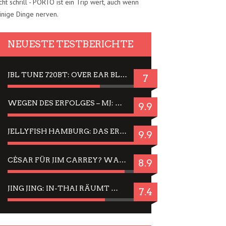
cht schrill - PORTO ist ein Trip wert, auch wenn
inige Dinge nerven.
NEUESTE TESTBERICHTE
JBL TUNE 720BT: OVER EAR BLUETOOTH KOPFHÖRER UM DIE 50,-€ IM DAUER-TEST
7
WEGEN DES ERFOLGES – MJ: MICHAEL JACKSON MUSICAL IN EINER MATINEE SEHEN
9.9
JELLYFISH HAMBURG: DAS ERFOLGREICHE SOMMER-MENÜ 2025 IN GEFÜHLEN UND BILDERN
9.9
CÉSAR FÜR JIM CARREY? WARUM DAS EINER DER NERVIGSTEN ACTORS IST UND BLEIBT
8.9
JING JING: IN-THAI RÄUMT WIEDER TITEL AB – EIN ZWEI-STUNDEN-ERLEBNISBERICHT
7.4