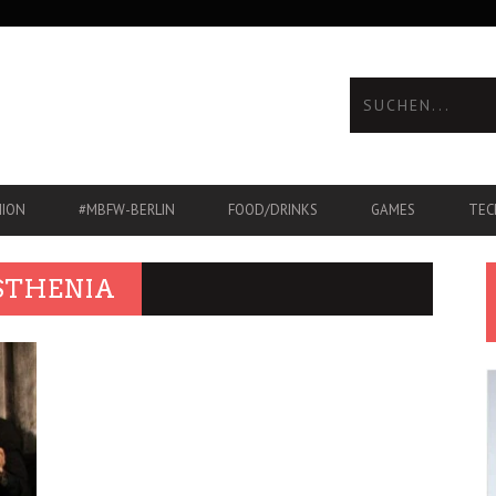
HION
#MBFW-BERLIN
FOOD/DRINKS
GAMES
TEC
STHENIA