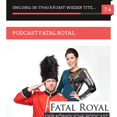
JING JING: IN-THAI RÄUMT WIEDER TITEL AB – EIN ZWEI-STUNDEN-ERLEBNISBERICHT
7.4
PODCAST FATAL ROYAL