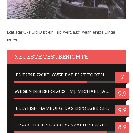
Echt schrill - PORTO ist ein Trip wert, auch wenn einige Dinge
nerven.
NEUESTE TESTBERICHTE
JBL TUNE 720BT: OVER EAR BLUETOOTH KOPFHÖRER UM DIE 50,-€ IM DAUER-TEST
7
WEGEN DES ERFOLGES – MJ: MICHAEL JACKSON MUSICAL IN EINER MATINEE SEHEN
9.9
JELLYFISH HAMBURG: DAS ERFOLGREICHE SOMMER-MENÜ 2025 IN GEFÜHLEN UND BILDERN
9.9
CÉSAR FÜR JIM CARREY? WARUM DAS EINER DER NERVIGSTEN ACTORS IST UND BLEIBT
8.9