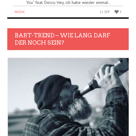
You“ feat. Decco Hey, ich habe wieder einmal..
MUSIC
12 SEP.
3
BART-TREND – WIE LANG DARF
DER NOCH SEIN?