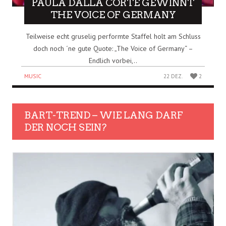
PAULA DALLA CORTE GEWINNT
THE VOICE OF GERMANY
Teilweise echt gruselig performte Staffel holt am Schluss
doch noch ´ne gute Quote: „The Voice of Germany“ –
Endlich vorbei,..
MUSIC
22 DEZ.
2
BART-TREND – WIE LANG DARF
DER NOCH SEIN?