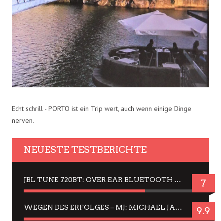
Echt schrill - PORTO ist ein Trip wert, auch wenn einige Dinge
nerven.
NEUESTE TESTBERICHTE
JBL TUNE 720BT: OVER EAR BLUETOOTH KOPFHÖRER UM DIE 50,-€ IM DAUER-TEST
7
WEGEN DES ERFOLGES – MJ: MICHAEL JACKSON MUSICAL IN EINER MATINEE SEHEN
9.9