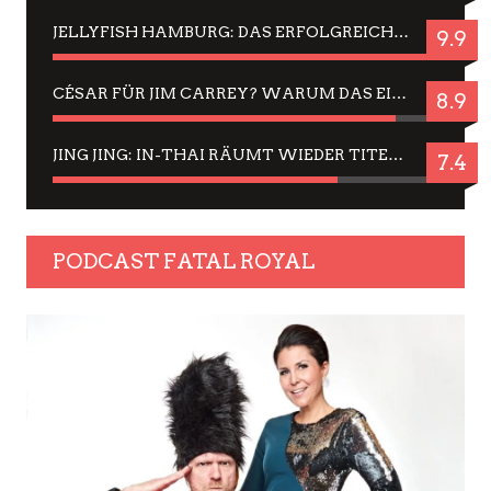
JELLYFISH HAMBURG: DAS ERFOLGREICHE SOMMER-MENÜ 2025 IN GEFÜHLEN UND BILDERN
9.9
CÉSAR FÜR JIM CARREY? WARUM DAS EINER DER NERVIGSTEN ACTORS IST UND BLEIBT
8.9
JING JING: IN-THAI RÄUMT WIEDER TITEL AB – EIN ZWEI-STUNDEN-ERLEBNISBERICHT
7.4
PODCAST FATAL ROYAL