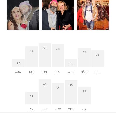
39
38
34
32
28
10
11
AUG.
JULI
JUNI
MAI
APR.
MÄRZ
FEB.
41
40
35
29
21
JAN.
DEZ.
NOV.
OKT.
SEP.