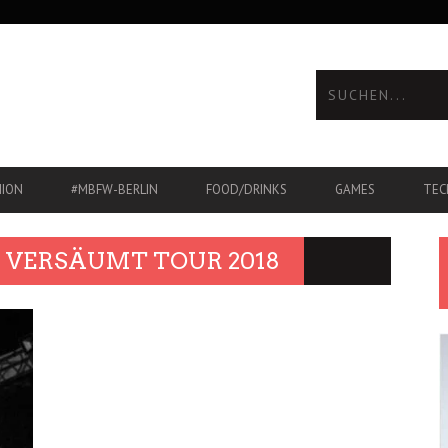
HION
#MBFW-BERLIN
FOOD/DRINKS
GAMES
TEC
 VERSÄUMT TOUR 2018