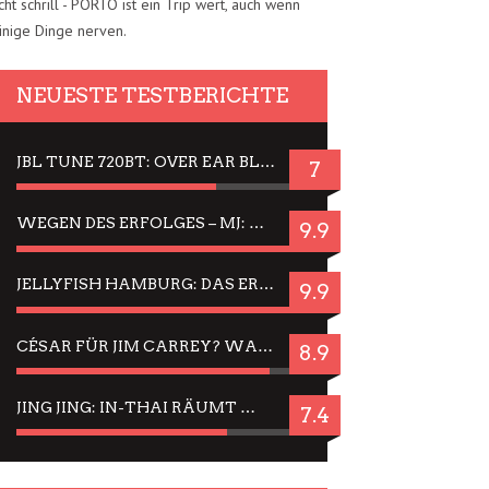
cht schrill - PORTO ist ein Trip wert, auch wenn
inige Dinge nerven.
NEUESTE TESTBERICHTE
JBL TUNE 720BT: OVER EAR BLUETOOTH KOPFHÖRER UM DIE 50,-€ IM DAUER-TEST
7
WEGEN DES ERFOLGES – MJ: MICHAEL JACKSON MUSICAL IN EINER MATINEE SEHEN
9.9
JELLYFISH HAMBURG: DAS ERFOLGREICHE SOMMER-MENÜ 2025 IN GEFÜHLEN UND BILDERN
9.9
CÉSAR FÜR JIM CARREY? WARUM DAS EINER DER NERVIGSTEN ACTORS IST UND BLEIBT
8.9
JING JING: IN-THAI RÄUMT WIEDER TITEL AB – EIN ZWEI-STUNDEN-ERLEBNISBERICHT
7.4