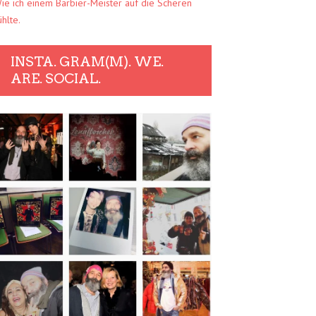
ie ich einem Barbier-Meister auf die Scheren
ühlte.
INSTA. GRAM(M). WE.
ARE. SOCIAL.