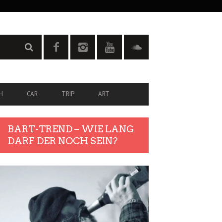
H
CAR
TRIP
ART
BART-TREND – WIE LANG
DARF DER NOCH SEIN?