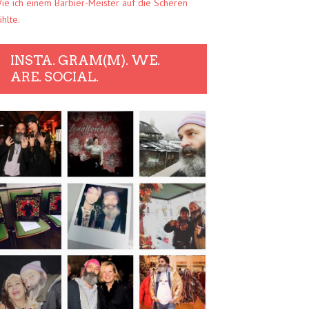
ie ich einem Barbier-Meister auf die Scheren
ühlte.
INSTA. GRAM(M). WE.
ARE. SOCIAL.