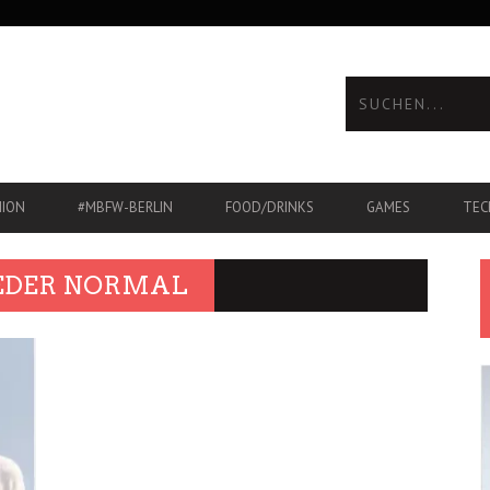
HION
#MBFW-BERLIN
FOOD/DRINKS
GAMES
TEC
IEDER NORMAL