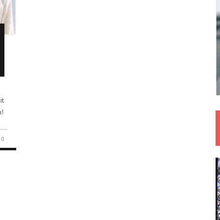
it
!
0