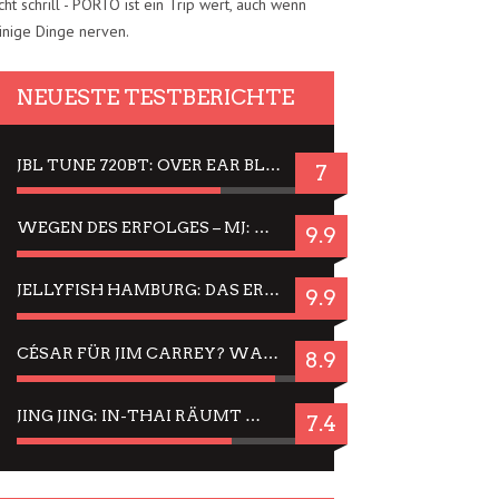
cht schrill - PORTO ist ein Trip wert, auch wenn
inige Dinge nerven.
NEUESTE TESTBERICHTE
JBL TUNE 720BT: OVER EAR BLUETOOTH KOPFHÖRER UM DIE 50,-€ IM DAUER-TEST
7
WEGEN DES ERFOLGES – MJ: MICHAEL JACKSON MUSICAL IN EINER MATINEE SEHEN
9.9
JELLYFISH HAMBURG: DAS ERFOLGREICHE SOMMER-MENÜ 2025 IN GEFÜHLEN UND BILDERN
9.9
CÉSAR FÜR JIM CARREY? WARUM DAS EINER DER NERVIGSTEN ACTORS IST UND BLEIBT
8.9
JING JING: IN-THAI RÄUMT WIEDER TITEL AB – EIN ZWEI-STUNDEN-ERLEBNISBERICHT
7.4