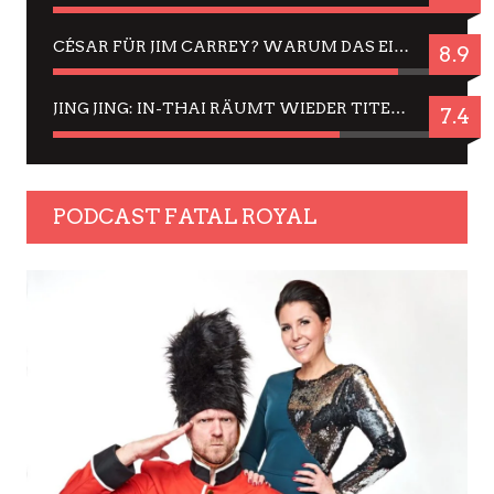
CÉSAR FÜR JIM CARREY? WARUM DAS EINER DER NERVIGSTEN ACTORS IST UND BLEIBT
8.9
JING JING: IN-THAI RÄUMT WIEDER TITEL AB – EIN ZWEI-STUNDEN-ERLEBNISBERICHT
7.4
PODCAST FATAL ROYAL