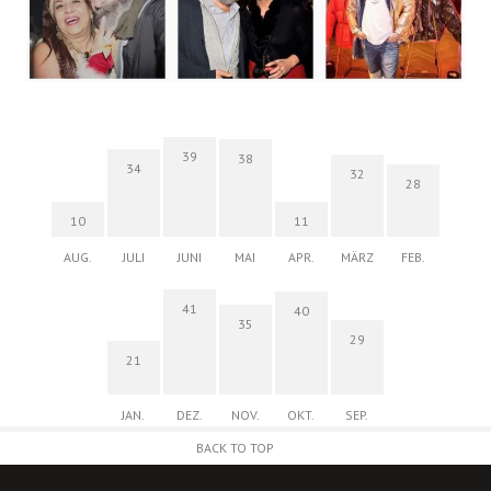
39
38
34
32
28
10
11
AUG.
JULI
JUNI
MAI
APR.
MÄRZ
FEB.
41
40
35
29
21
JAN.
DEZ.
NOV.
OKT.
SEP.
BACK TO TOP