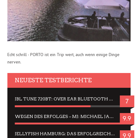
Echt schrill - PORTO ist ein Trip wert, auch wenn einige Dinge
nerven.
NEUESTE TESTBERICHTE
JBL TUNE 720BT: OVER EAR BLUETOOTH KOPFHÖRER UM DIE 50,-€ IM DAUER-TEST
7
WEGEN DES ERFOLGES – MJ: MICHAEL JACKSON MUSICAL IN EINER MATINEE SEHEN
9.9
JELLYFISH HAMBURG: DAS ERFOLGREICHE SOMMER-MENÜ 2025 IN GEFÜHLEN UND BILDERN
9.9