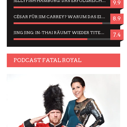
JELLYFISH HAMBURG: DAS ERFOLGREICHE SOMMER-MENÜ 2025 IN GEFÜHLEN UND BILDERN
9.9
CÉSAR FÜR JIM CARREY? WARUM DAS EINER DER NERVIGSTEN ACTORS IST UND BLEIBT
8.9
JING JING: IN-THAI RÄUMT WIEDER TITEL AB – EIN ZWEI-STUNDEN-ERLEBNISBERICHT
7.4
PODCAST FATAL ROYAL