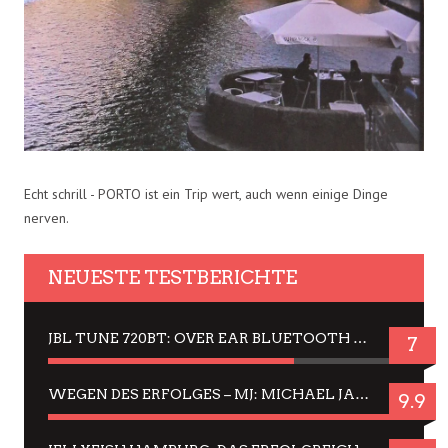
Echt schrill - PORTO ist ein Trip wert, auch wenn einige Dinge
nerven.
NEUESTE TESTBERICHTE
JBL TUNE 720BT: OVER EAR BLUETOOTH KOPFHÖRER UM DIE 50,-€ IM DAUER-TEST
7
WEGEN DES ERFOLGES – MJ: MICHAEL JACKSON MUSICAL IN EINER MATINEE SEHEN
9.9