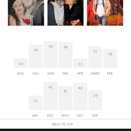
39
38
34
32
28
10
11
AUG.
JULI
JUNI
MAI
APR.
MÄRZ
FEB.
41
40
35
29
21
JAN.
DEZ.
NOV.
OKT.
SEP.
BACK TO TOP