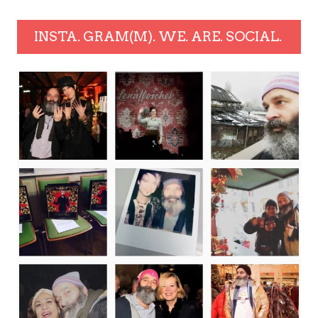
INSTA. GRAM(M). WE. ARE. SOCIAL.