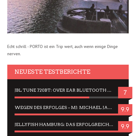
Echt schrill - PORTO ist ein Trip wert, auch wenn einige Dinge
nerven.
NEUESTE TESTBERICHTE
JBL TUNE 720BT: OVER EAR BLUETOOTH KOPFHÖRER UM DIE 50,-€ IM DAUER-TEST
7
WEGEN DES ERFOLGES – MJ: MICHAEL JACKSON MUSICAL IN EINER MATINEE SEHEN
9.9
JELLYFISH HAMBURG: DAS ERFOLGREICHE SOMMER-MENÜ 2025 IN GEFÜHLEN UND BILDERN
9.9