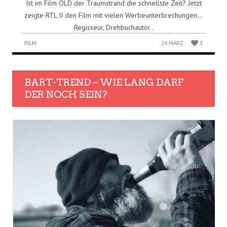
Ist im Film OLD der Traumstrand die schnellste Zeit? Jetzt
zeigte RTL II den Film mit vielen Werbeunterbrechungen…
Regisseur, Drehbuchautor..
FILM
24 MÄRZ
3
BART-TREND – WIE LANG DARF
DER NOCH SEIN?