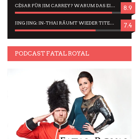
CÉSAR FÜR JIM CARREY? WARUM DAS EINER DER NERVIGSTEN ACTORS IST UND BLEIBT
8.9
JING JING: IN-THAI RÄUMT WIEDER TITEL AB – EIN ZWEI-STUNDEN-ERLEBNISBERICHT
7.4
PODCAST FATAL ROYAL