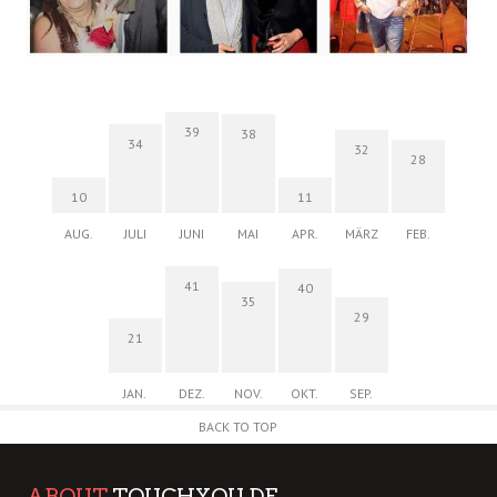
39
38
34
32
28
10
11
AUG.
JULI
JUNI
MAI
APR.
MÄRZ
FEB.
41
40
35
29
21
JAN.
DEZ.
NOV.
OKT.
SEP.
BACK TO TOP
ABOUT
TOUCHYOU.DE