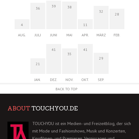
39
38
36
32
28
4
11
AUG.
JULI
JUNI
MAI
APR.
MÄRZ
FEB.
41
41
35
29
21
JAN.
DEZ.
NOV.
OKT.
SEP.
BACK TO TOP
ABOUT
TOUCHYOU.DE
TOUCHYOU ist ein Medien- und Freizeitblog, der sich
mit Mode und Fashionshows, Musik und Konzerten,
Kinofilmen- und Premieren, Vernissagen und