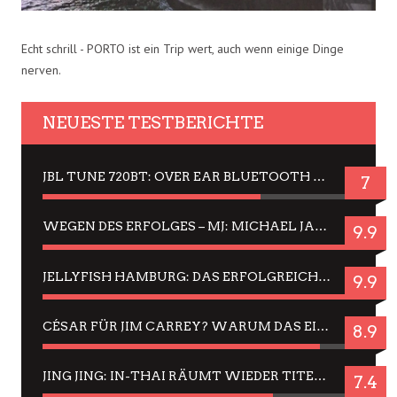
Echt schrill - PORTO ist ein Trip wert, auch wenn einige Dinge
nerven.
NEUESTE TESTBERICHTE
JBL TUNE 720BT: OVER EAR BLUETOOTH KOPFHÖRER UM DIE 50,-€ IM DAUER-TEST
7
WEGEN DES ERFOLGES – MJ: MICHAEL JACKSON MUSICAL IN EINER MATINEE SEHEN
9.9
JELLYFISH HAMBURG: DAS ERFOLGREICHE SOMMER-MENÜ 2025 IN GEFÜHLEN UND BILDERN
9.9
CÉSAR FÜR JIM CARREY? WARUM DAS EINER DER NERVIGSTEN ACTORS IST UND BLEIBT
8.9
JING JING: IN-THAI RÄUMT WIEDER TITEL AB – EIN ZWEI-STUNDEN-ERLEBNISBERICHT
7.4