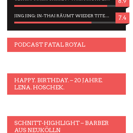
8.9
JING JING: IN-THAI RÄUMT WIEDER TITEL AB – EIN ZWEI-STUNDEN-ERLEBNISBERICHT
7.4
PODCAST FATAL ROYAL
HAPPY. BIRTHDAY. – 20 JAHRE.
LENA. HOSCHEK.
SCHNITT-HIGHLIGHT – BARBER
AUS NEUKÖLLN