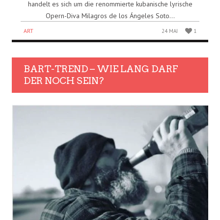
handelt es sich um die renommierte kubanische lyrische
Opern-Diva Milagros de los Ángeles Soto...
ART
24 MAI
1
BART-TREND – WIE LANG DARF
DER NOCH SEIN?