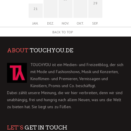
29
21
JAN.
DEZ.
NOV.
OKT.
SEP.
BACK TO TOP
ABOUT
TOUCHYOU.DE
TOUCHYOU ist ein Medien- und Freizeitblog, der sich
mit Mode und Fashionshows, Musik und Konzerten,
Kinofilmen- und Premieren, Vernissagen und
Künstlern, Promis und Co. beschäftigt.
Dabei zählt unsere Meinung, die wir hier verbreiten, denn wir sind
unabhängig, frei und hungrig nach allem Neuen, was uns die Welt
zu bieten hat. Sie liegt uns zu Füßen.
LET´S
GET IN TOUCH