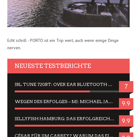
Echt schrill - PORTO ist ein Trip wert, auch wenn einige Dinge
nerven.
NEUESTE TESTBERICHTE
JBL TUNE 720BT: OVER EAR BLUETOOTH KOPFHÖRER UM DIE 50,-€ IM DAUER-TEST
7
WEGEN DES ERFOLGES – MJ: MICHAEL JACKSON MUSICAL IN EINER MATINEE SEHEN
9.9
JELLYFISH HAMBURG: DAS ERFOLGREICHE SOMMER-MENÜ 2025 IN GEFÜHLEN UND BILDERN
9.9
CÉSAR FÜR JIM CARREY? WARUM DAS EINER DER NERVIGSTEN ACTORS IST UND BLEIBT