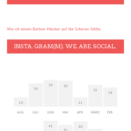
Wie ich einem Barbier-Meister auf die Scheren fühlte.
INSTA. GRAM(M). WE. ARE. SOCIAL.
39
38
34
32
28
10
11
AUG.
JULI
JUNI
MAI
APR.
MÄRZ
FEB.
41
40
35