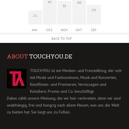
41
40
35
29
21
JAN.
DEZ.
NOV.
OKT.
SEP.
BACK TO TOP
ABOUT
TOUCHYOU.DE
TOUCHYOU ist ein Medien- und Freizeitblog, der sich
mit Mode und Fashionshows, Musik und Konzerten,
Kinofilmen- und Premieren, Vernissagen und
Künstlern, Promis und Co. beschäftigt.
Dabei zählt unsere Meinung, die wir hier verbreiten, denn wir sind
unabhängig, frei und hungrig nach allem Neuen, was uns die Welt
zu bieten hat. Sie liegt uns zu Füßen.