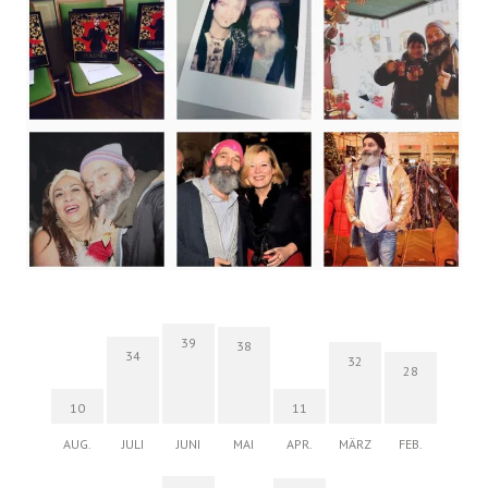
39
38
34
32
28
10
11
AUG.
JULI
JUNI
MAI
APR.
MÄRZ
FEB.