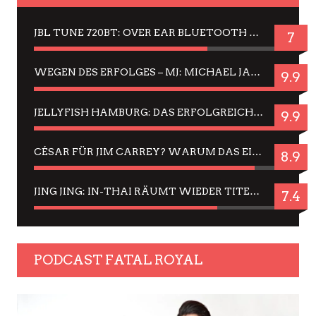
JBL TUNE 720BT: OVER EAR BLUETOOTH KOPFHÖRER UM DIE 50,-€ IM DAUER-TEST
7
WEGEN DES ERFOLGES – MJ: MICHAEL JACKSON MUSICAL IN EINER MATINEE SEHEN
9.9
JELLYFISH HAMBURG: DAS ERFOLGREICHE SOMMER-MENÜ 2025 IN GEFÜHLEN UND BILDERN
9.9
CÉSAR FÜR JIM CARREY? WARUM DAS EINER DER NERVIGSTEN ACTORS IST UND BLEIBT
8.9
JING JING: IN-THAI RÄUMT WIEDER TITEL AB – EIN ZWEI-STUNDEN-ERLEBNISBERICHT
7.4
PODCAST FATAL ROYAL