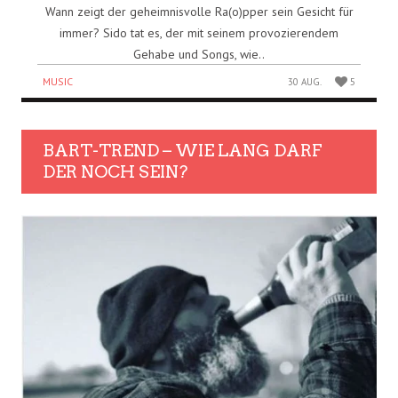
Wann zeigt der geheimnisvolle Ra(o)pper sein Gesicht für
immer? Sido tat es, der mit seinem provozierendem
Gehabe und Songs, wie..
MUSIC
30 AUG.
5
BART-TREND – WIE LANG DARF
DER NOCH SEIN?