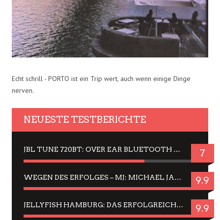
Echt schrill - PORTO ist ein Trip wert, auch wenn einige Dinge
nerven.
NEUESTE TESTBERICHTE
JBL TUNE 720BT: OVER EAR BLUETOOTH KOPFHÖRER UM DIE 50,-€ IM DAUER-TEST
7
WEGEN DES ERFOLGES – MJ: MICHAEL JACKSON MUSICAL IN EINER MATINEE SEHEN
9.9
JELLYFISH HAMBURG: DAS ERFOLGREICHE SOMMER-MENÜ 2025 IN GEFÜHLEN UND BILDERN
9.9