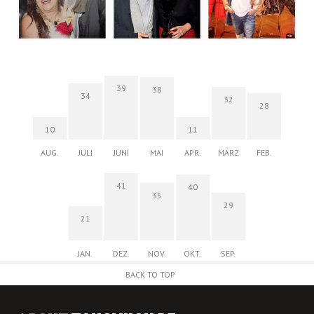
39
38
34
32
28
10
11
AUG.
JULI
JUNI
MAI
APR.
MÄRZ
FEB.
41
40
35
29
21
JAN.
DEZ.
NOV.
OKT.
SEP.
BACK TO TOP