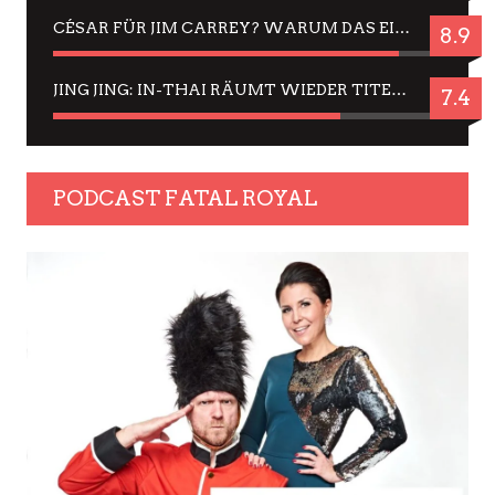
CÉSAR FÜR JIM CARREY? WARUM DAS EINER DER NERVIGSTEN ACTORS IST UND BLEIBT
8.9
JING JING: IN-THAI RÄUMT WIEDER TITEL AB – EIN ZWEI-STUNDEN-ERLEBNISBERICHT
7.4
PODCAST FATAL ROYAL