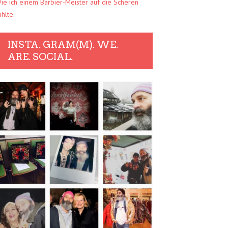
ie ich einem Barbier-Meister auf die Scheren
ühlte.
INSTA. GRAM(M). WE.
ARE. SOCIAL.