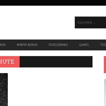
HION
#MBFW-BERLIN
FOOD/DRINKS
GAMES
TEC
HUTE