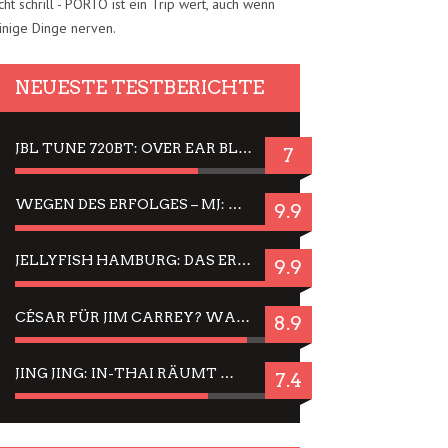
cht schrill - PORTO ist ein Trip wert, auch wenn
inige Dinge nerven.
NEUESTE TESTBERICHTE
JBL TUNE 720BT: OVER EAR BLUETOOTH KOPFHÖRER UM DIE 50,-€ IM DAUER-TEST
7
WEGEN DES ERFOLGES – MJ: MICHAEL JACKSON MUSICAL IN EINER MATINEE SEHEN
9.9
JELLYFISH HAMBURG: DAS ERFOLGREICHE SOMMER-MENÜ 2025 IN GEFÜHLEN UND BILDERN
9.9
CÉSAR FÜR JIM CARREY? WARUM DAS EINER DER NERVIGSTEN ACTORS IST UND BLEIBT
8.9
JING JING: IN-THAI RÄUMT WIEDER TITEL AB – EIN ZWEI-STUNDEN-ERLEBNISBERICHT
7.4