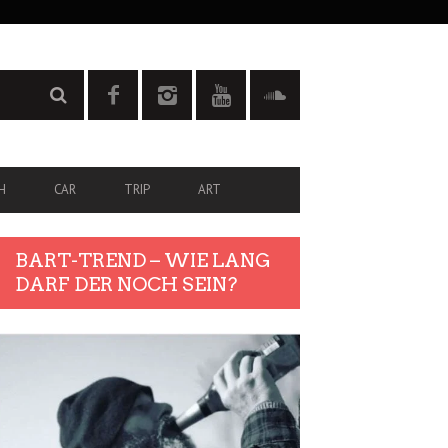
H
CAR
TRIP
ART
BART-TREND – WIE LANG
DARF DER NOCH SEIN?