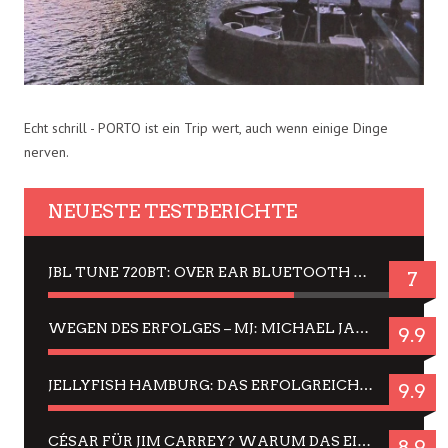
Echt schrill - PORTO ist ein Trip wert, auch wenn einige Dinge
nerven.
NEUESTE TESTBERICHTE
JBL TUNE 720BT: OVER EAR BLUETOOTH KOPFHÖRER UM DIE 50,-€ IM DAUER-TEST
7
WEGEN DES ERFOLGES – MJ: MICHAEL JACKSON MUSICAL IN EINER MATINEE SEHEN
9.9
JELLYFISH HAMBURG: DAS ERFOLGREICHE SOMMER-MENÜ 2025 IN GEFÜHLEN UND BILDERN
9.9
CÉSAR FÜR JIM CARREY? WARUM DAS EINER DER NERVIGSTEN ACTORS IST UND BLEIBT
8.9