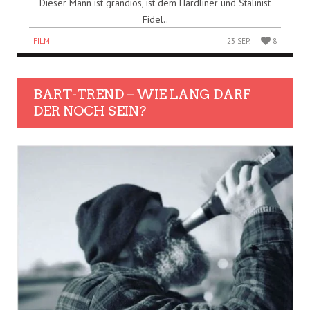
Dieser Mann ist grandios, ist dem Hardliner und Stalinist
Fidel..
FILM
23 SEP.
8
BART-TREND – WIE LANG DARF
DER NOCH SEIN?