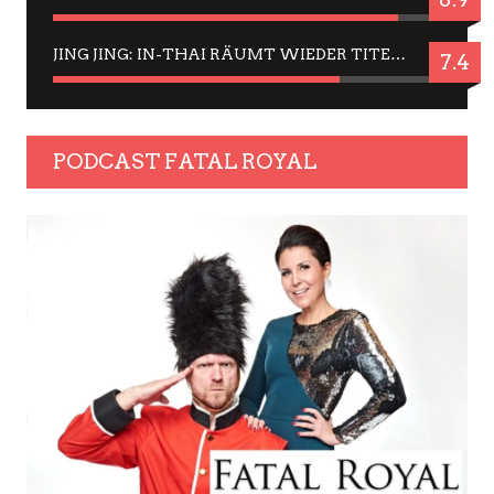
JING JING: IN-THAI RÄUMT WIEDER TITEL AB – EIN ZWEI-STUNDEN-ERLEBNISBERICHT
7.4
PODCAST FATAL ROYAL