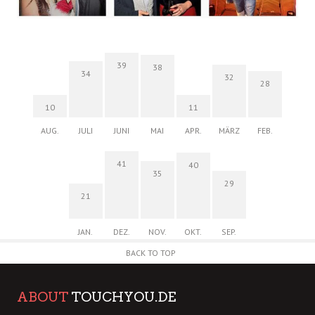
39
38
34
32
28
10
11
AUG.
JULI
JUNI
MAI
APR.
MÄRZ
FEB.
41
40
35
29
21
JAN.
DEZ.
NOV.
OKT.
SEP.
BACK TO TOP
ABOUT
TOUCHYOU.DE