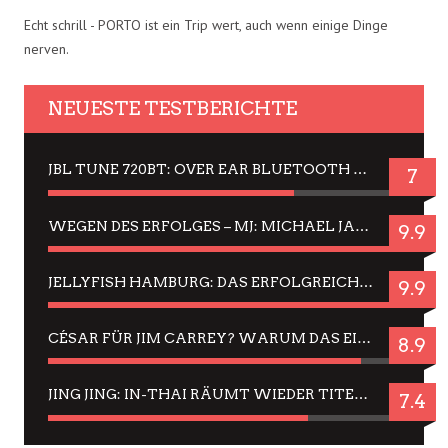
Echt schrill - PORTO ist ein Trip wert, auch wenn einige Dinge
nerven.
NEUESTE TESTBERICHTE
JBL TUNE 720BT: OVER EAR BLUETOOTH KOPFHÖRER UM DIE 50,-€ IM DAUER-TEST
7
WEGEN DES ERFOLGES – MJ: MICHAEL JACKSON MUSICAL IN EINER MATINEE SEHEN
9.9
JELLYFISH HAMBURG: DAS ERFOLGREICHE SOMMER-MENÜ 2025 IN GEFÜHLEN UND BILDERN
9.9
CÉSAR FÜR JIM CARREY? WARUM DAS EINER DER NERVIGSTEN ACTORS IST UND BLEIBT
8.9
JING JING: IN-THAI RÄUMT WIEDER TITEL AB – EIN ZWEI-STUNDEN-ERLEBNISBERICHT
7.4