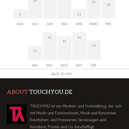
34
32
28
6
11
AUG.
JULI
JUNI
MAI
APR.
MÄRZ
FEB.
41
41
35
29
21
JAN.
DEZ.
NOV.
OKT.
SEP.
BACK TO TOP
ABOUT
TOUCHYOU.DE
TOUCHYOU ist ein Medien- und Freizeitblog, der sich
mit Mode und Fashionshows, Musik und Konzerten,
Kinofilmen- und Premieren, Vernissagen und
Künstlern, Promis und Co. beschäftigt.