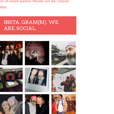
ie ich einem Barbier-Meister auf die Scheren
ühlte.
INSTA. GRAM(M). WE.
ARE. SOCIAL.