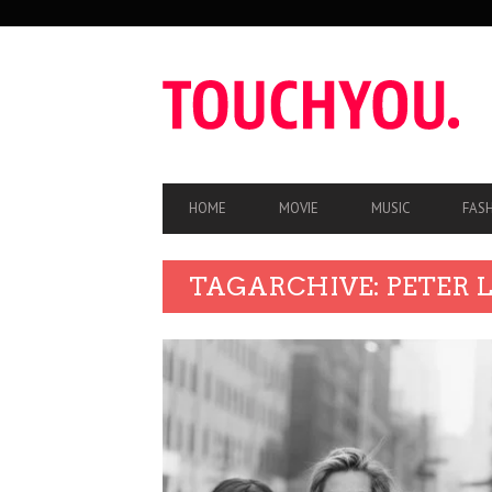
SEKUNDÄRE
NAVIGATION
HAUPT-
HOME
MOVIE
MUSIC
FAS
NAVIGATION
TAGARCHIVE: PETER 