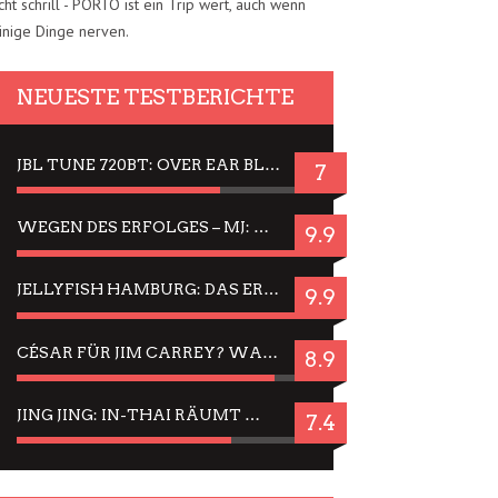
cht schrill - PORTO ist ein Trip wert, auch wenn
inige Dinge nerven.
NEUESTE TESTBERICHTE
JBL TUNE 720BT: OVER EAR BLUETOOTH KOPFHÖRER UM DIE 50,-€ IM DAUER-TEST
7
WEGEN DES ERFOLGES – MJ: MICHAEL JACKSON MUSICAL IN EINER MATINEE SEHEN
9.9
JELLYFISH HAMBURG: DAS ERFOLGREICHE SOMMER-MENÜ 2025 IN GEFÜHLEN UND BILDERN
9.9
CÉSAR FÜR JIM CARREY? WARUM DAS EINER DER NERVIGSTEN ACTORS IST UND BLEIBT
8.9
JING JING: IN-THAI RÄUMT WIEDER TITEL AB – EIN ZWEI-STUNDEN-ERLEBNISBERICHT
7.4