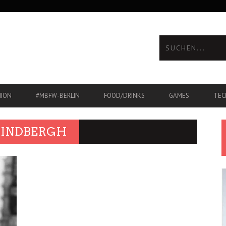
HION
#MBFW-BERLIN
FOOD/DRINKS
GAMES
TEC
LINDBERGH