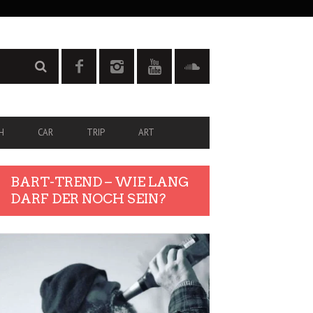
H
CAR
TRIP
ART
BART-TREND – WIE LANG
DARF DER NOCH SEIN?