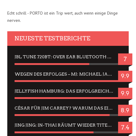
Echt schrill - PORTO ist ein Trip wert, auch wenn einige Dinge
nerven.
NEUESTE TESTBERICHTE
JBL TUNE 720BT: OVER EAR BLUETOOTH KOPFHÖRER UM DIE 50,-€ IM DAUER-TEST
7
WEGEN DES ERFOLGES – MJ: MICHAEL JACKSON MUSICAL IN EINER MATINEE SEHEN
9.9
JELLYFISH HAMBURG: DAS ERFOLGREICHE SOMMER-MENÜ 2025 IN GEFÜHLEN UND BILDERN
9.9
CÉSAR FÜR JIM CARREY? WARUM DAS EINER DER NERVIGSTEN ACTORS IST UND BLEIBT
8.9
JING JING: IN-THAI RÄUMT WIEDER TITEL AB – EIN ZWEI-STUNDEN-ERLEBNISBERICHT
7.4