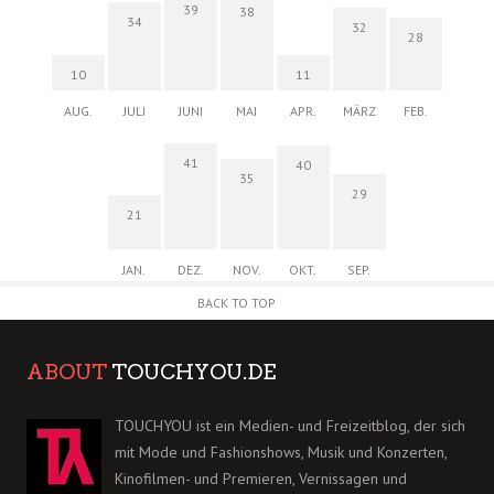
39
38
34
32
28
10
11
AUG.
JULI
JUNI
MAI
APR.
MÄRZ
FEB.
41
40
35
29
21
JAN.
DEZ.
NOV.
OKT.
SEP.
BACK TO TOP
ABOUT
TOUCHYOU.DE
TOUCHYOU ist ein Medien- und Freizeitblog, der sich
mit Mode und Fashionshows, Musik und Konzerten,
Kinofilmen- und Premieren, Vernissagen und