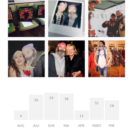
39
38
36
32
28
4
11
AUG.
JULI
JUNI
MAI
APR.
MÄRZ
FEB.