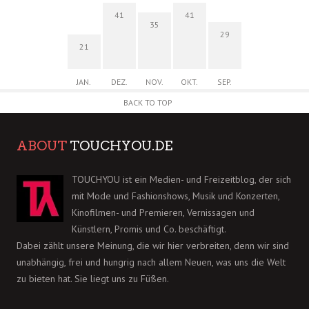
41
41
35
29
21
JAN.
DEZ.
NOV.
OKT.
SEP.
BACK TO TOP
ABOUT
TOUCHYOU.DE
TOUCHYOU ist ein Medien- und Freizeitblog, der sich
mit Mode und Fashionshows, Musik und Konzerten,
Kinofilmen- und Premieren, Vernissagen und
Künstlern, Promis und Co. beschäftigt.
Dabei zählt unsere Meinung, die wir hier verbreiten, denn wir sind
unabhängig, frei und hungrig nach allem Neuen, was uns die Welt
zu bieten hat. Sie liegt uns zu Füßen.