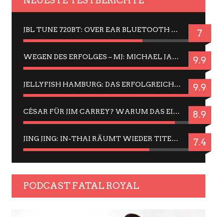
NEUESTE TESTBERICHTE
JBL TUNE 720BT: OVER EAR BLUETOOTH KOPFHÖRER UM DIE 50,-€ IM DAUER-TEST
7
WEGEN DES ERFOLGES – MJ: MICHAEL JACKSON MUSICAL IN EINER MATINEE SEHEN
9.9
JELLYFISH HAMBURG: DAS ERFOLGREICHE SOMMER-MENÜ 2025 IN GEFÜHLEN UND BILDERN
9.9
CÉSAR FÜR JIM CARREY? WARUM DAS EINER DER NERVIGSTEN ACTORS IST UND BLEIBT
8.9
JING JING: IN-THAI RÄUMT WIEDER TITEL AB – EIN ZWEI-STUNDEN-ERLEBNISBERICHT
7.4
PODCAST FATAL ROYAL