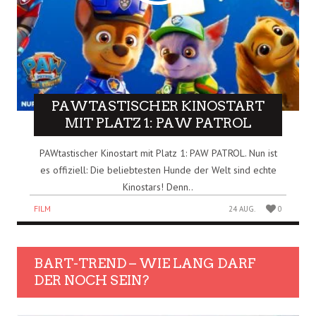
PAWTASTISCHER KINOSTART
MIT PLATZ 1: PAW PATROL
PAWtastischer Kinostart mit Platz 1: PAW PATROL. Nun ist
es offiziell: Die beliebtesten Hunde der Welt sind echte
Kinostars! Denn..
FILM
24 AUG.
0
BART-TREND – WIE LANG DARF
DER NOCH SEIN?