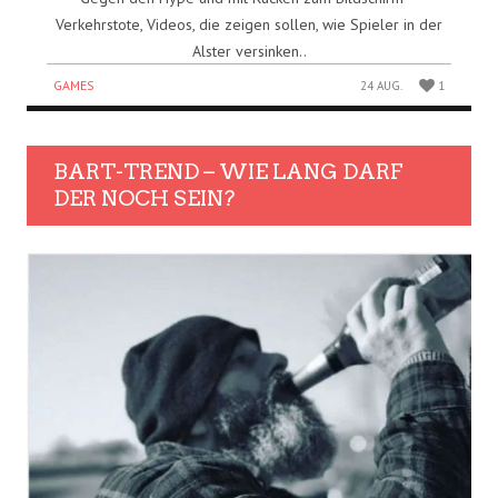
Verkehrstote, Videos, die zeigen sollen, wie Spieler in der
Alster versinken..
GAMES
24 AUG.
1
BART-TREND – WIE LANG DARF
DER NOCH SEIN?