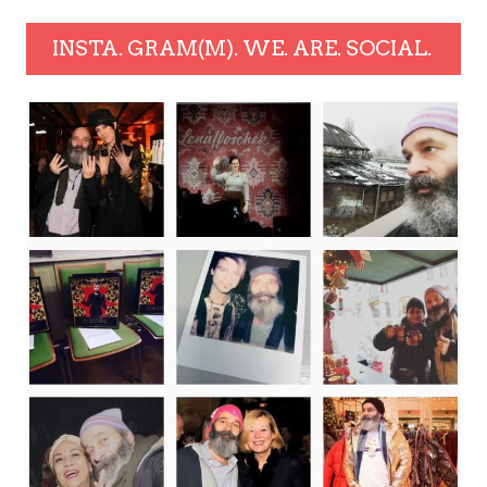
INSTA. GRAM(M). WE. ARE. SOCIAL.