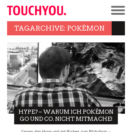
TAGARCHIVE: POKÉMON
HYPE? – WARUM ICH POKÉMON
GO UND CO. NICHT MITMACHE!
Gegen den Hype und mit Rücken zum Bildschirm –