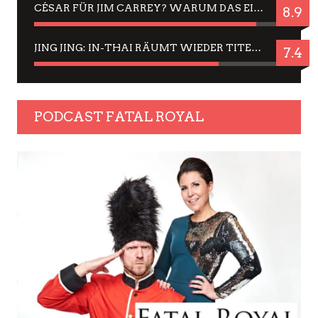
CÉSAR FÜR JIM CARREY? WARUM DAS EINER DER NERVIGSTEN ACTORS IST UND BLEIBT
8.9
JING JING: IN-THAI RÄUMT WIEDER TITEL AB – EIN ZWEI-STUNDEN-ERLEBNISBERICHT
7.4
PODCAST FATAL ROYAL