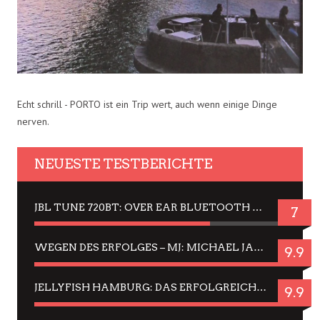
Echt schrill - PORTO ist ein Trip wert, auch wenn einige Dinge
nerven.
NEUESTE TESTBERICHTE
JBL TUNE 720BT: OVER EAR BLUETOOTH KOPFHÖRER UM DIE 50,-€ IM DAUER-TEST
7
WEGEN DES ERFOLGES – MJ: MICHAEL JACKSON MUSICAL IN EINER MATINEE SEHEN
9.9
JELLYFISH HAMBURG: DAS ERFOLGREICHE SOMMER-MENÜ 2025 IN GEFÜHLEN UND BILDERN
9.9