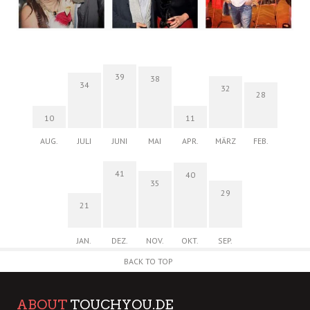
39
38
34
32
28
10
11
AUG.
JULI
JUNI
MAI
APR.
MÄRZ
FEB.
41
40
35
29
21
JAN.
DEZ.
NOV.
OKT.
SEP.
BACK TO TOP
ABOUT
TOUCHYOU.DE