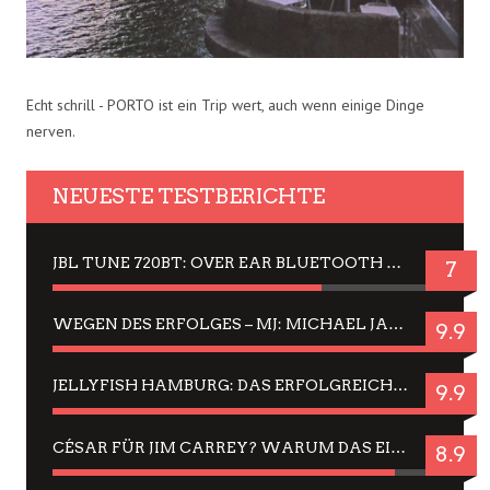
Echt schrill - PORTO ist ein Trip wert, auch wenn einige Dinge
nerven.
NEUESTE TESTBERICHTE
JBL TUNE 720BT: OVER EAR BLUETOOTH KOPFHÖRER UM DIE 50,-€ IM DAUER-TEST
7
WEGEN DES ERFOLGES – MJ: MICHAEL JACKSON MUSICAL IN EINER MATINEE SEHEN
9.9
JELLYFISH HAMBURG: DAS ERFOLGREICHE SOMMER-MENÜ 2025 IN GEFÜHLEN UND BILDERN
9.9
CÉSAR FÜR JIM CARREY? WARUM DAS EINER DER NERVIGSTEN ACTORS IST UND BLEIBT
8.9