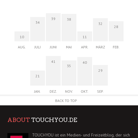
39
38
34
32
28
10
11
AUG.
JULI
JUNI
MAI
APR.
MÄRZ
FEB.
41
40
35
29
21
JAN.
DEZ.
NOV.
OKT.
SEP.
BACK TO TOP
ABOUT
TOUCHYOU.DE
TOUCHYOU ist ein Medien- und Freizeitblog, der sich