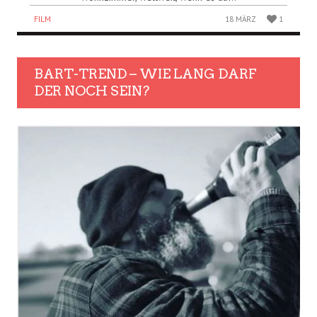
FILM
18 MÄRZ
1
BART-TREND – WIE LANG DARF
DER NOCH SEIN?