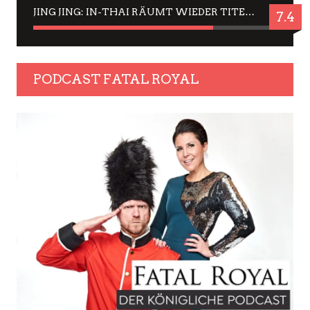
JING JING: IN-THAI RÄUMT WIEDER TITEL AB – EIN ZWEI-STUNDEN-ERLEBNISBERICHT
7.4
PODCAST FATAL ROYAL