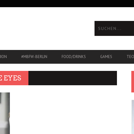
HION
#MBFW-BERLIN
FOOD/DRINKS
GAMES
TEC
 EYES