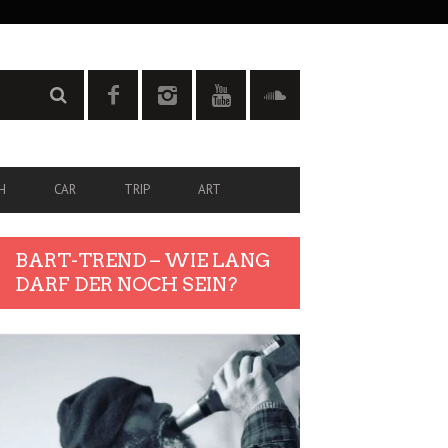
H
CAR
TRIP
ART
BART-TREND – WIE LANG
DARF DER NOCH SEIN?