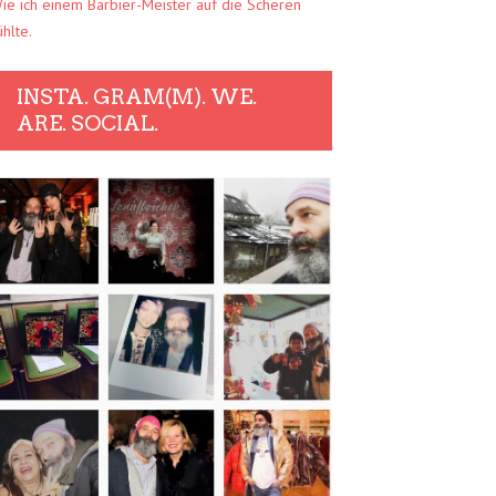
ie ich einem Barbier-Meister auf die Scheren
ühlte.
INSTA. GRAM(M). WE.
ARE. SOCIAL.