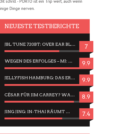
cht schrill - PORTO ist ein Trip wert, auch wenn
inige Dinge nerven.
NEUESTE TESTBERICHTE
JBL TUNE 720BT: OVER EAR BLUETOOTH KOPFHÖRER UM DIE 50,-€ IM DAUER-TEST
7
WEGEN DES ERFOLGES – MJ: MICHAEL JACKSON MUSICAL IN EINER MATINEE SEHEN
9.9
JELLYFISH HAMBURG: DAS ERFOLGREICHE SOMMER-MENÜ 2025 IN GEFÜHLEN UND BILDERN
9.9
CÉSAR FÜR JIM CARREY? WARUM DAS EINER DER NERVIGSTEN ACTORS IST UND BLEIBT
8.9
JING JING: IN-THAI RÄUMT WIEDER TITEL AB – EIN ZWEI-STUNDEN-ERLEBNISBERICHT
7.4