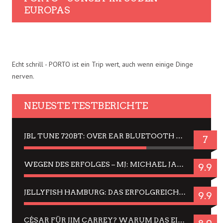
EUROPAS
Echt schrill - PORTO ist ein Trip wert, auch wenn einige Dinge
nerven.
NEUESTE TESTBERICHTE
JBL TUNE 720BT: OVER EAR BLUETOOTH KOPFHÖRER UM DIE 50,-€ IM DAUER-TEST
7
WEGEN DES ERFOLGES – MJ: MICHAEL JACKSON MUSICAL IN EINER MATINEE SEHEN
9.9
JELLYFISH HAMBURG: DAS ERFOLGREICHE SOMMER-MENÜ 2025 IN GEFÜHLEN UND BILDERN
9.9
CÉSAR FÜR JIM CARREY? WARUM DAS EINER DER NERVIGSTEN ACTORS IST UND BLEIBT