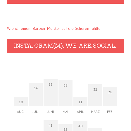
Wie ich einem Barbier-Meister auf die Scheren fühlte.
INSTA. GRAM(M). WE. ARE. SOCIAL.
39
38
34
32
28
10
11
AUG.
JULI
JUNI
MAI
APR.
MÄRZ
FEB.
41
40
35