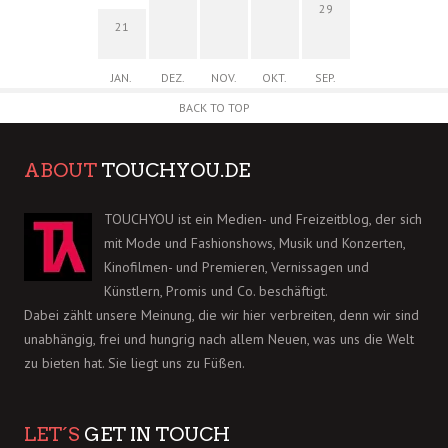
29
21
JAN.
DEZ.
NOV.
OKT.
SEP.
BACK TO TOP
ABOUT
TOUCHYOU.DE
TOUCHYOU ist ein Medien- und Freizeitblog, der sich
mit Mode und Fashionshows, Musik und Konzerten,
Kinofilmen- und Premieren, Vernissagen und
Künstlern, Promis und Co. beschäftigt.
Dabei zählt unsere Meinung, die wir hier verbreiten, denn wir sind
unabhängig, frei und hungrig nach allem Neuen, was uns die Welt
zu bieten hat. Sie liegt uns zu Füßen.
LET´S
GET IN TOUCH