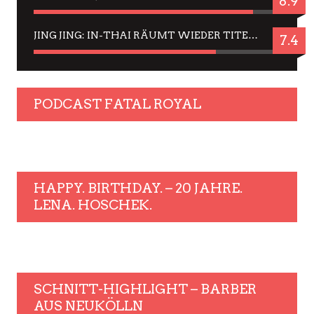
8.9
JING JING: IN-THAI RÄUMT WIEDER TITEL AB – EIN ZWEI-STUNDEN-ERLEBNISBERICHT
7.4
PODCAST FATAL ROYAL
HAPPY. BIRTHDAY. – 20 JAHRE.
LENA. HOSCHEK.
SCHNITT-HIGHLIGHT – BARBER
AUS NEUKÖLLN