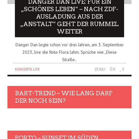
DANGER DAN LIVE: FÜR EIN
„SCHÖNES LEBEN“ – NACH ZDF-
AUSLADUNG AUS DER
„ANSTALT“ GEHT DER RUMMEL
WEITER
Danger Dan legte schon vor drei Jahren, am 3. September
2023, live die Rote Flora lahm. Sprüche wie „Diese
Straße..
KONZERTE LIVE
25 JULI
0
3
BART-TREND – WIE LANG DARF
DER NOCH SEIN?
PORTO – SUNSET IM SÜDEN