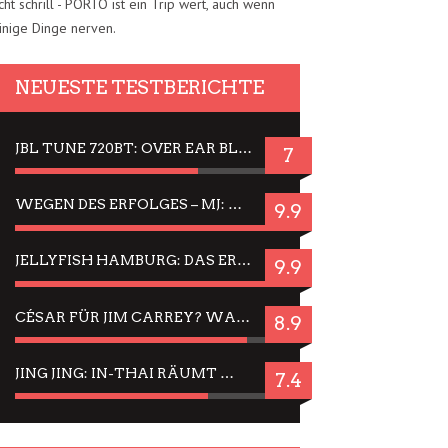
cht schrill - PORTO ist ein Trip wert, auch wenn
inige Dinge nerven.
NEUESTE TESTBERICHTE
JBL TUNE 720BT: OVER EAR BLUETOOTH KOPFHÖRER UM DIE 50,-€ IM DAUER-TEST
7
WEGEN DES ERFOLGES – MJ: MICHAEL JACKSON MUSICAL IN EINER MATINEE SEHEN
9.9
JELLYFISH HAMBURG: DAS ERFOLGREICHE SOMMER-MENÜ 2025 IN GEFÜHLEN UND BILDERN
9.9
CÉSAR FÜR JIM CARREY? WARUM DAS EINER DER NERVIGSTEN ACTORS IST UND BLEIBT
8.9
JING JING: IN-THAI RÄUMT WIEDER TITEL AB – EIN ZWEI-STUNDEN-ERLEBNISBERICHT
7.4