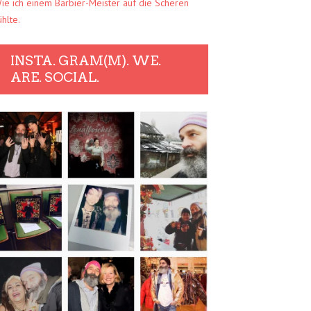
ie ich einem Barbier-Meister auf die Scheren
ühlte.
INSTA. GRAM(M). WE.
ARE. SOCIAL.