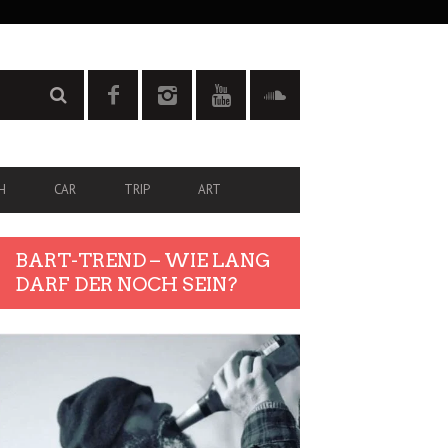
H
CAR
TRIP
ART
BART-TREND – WIE LANG
DARF DER NOCH SEIN?