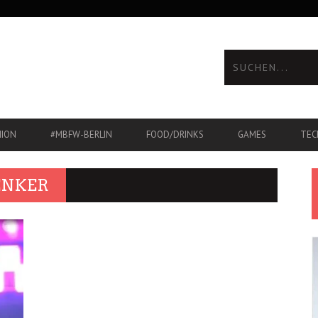
HION
#MBFW-BERLIN
FOOD/DRINKS
GAMES
TEC
ENKER