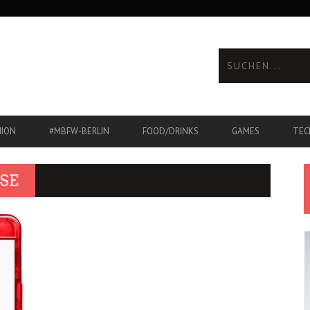
HION
#MBFW-BERLIN
FOOD/DRINKS
GAMES
TEC
SE