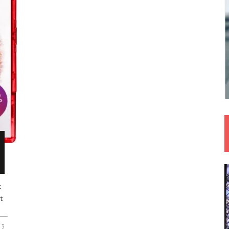
t
t
3