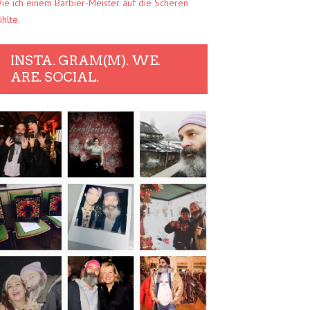
ie ich einem Barbier-Meister auf die Scheren
ühlte.
INSTA. GRAM(M). WE.
ARE. SOCIAL.