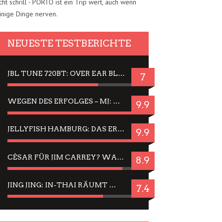
cht schrill - PORTO ist ein Trip wert, auch wenn
inige Dinge nerven.
NEUESTE TESTBERICHTE
JBL TUNE 720BT: OVER EAR BLUETOOTH KOPFHÖRER UM DIE 50,-€ IM DAUER-TEST
7
WEGEN DES ERFOLGES – MJ: MICHAEL JACKSON MUSICAL IN EINER MATINEE SEHEN
9.9
JELLYFISH HAMBURG: DAS ERFOLGREICHE SOMMER-MENÜ 2025 IN GEFÜHLEN UND BILDERN
9.9
CÉSAR FÜR JIM CARREY? WARUM DAS EINER DER NERVIGSTEN ACTORS IST UND BLEIBT
8.9
JING JING: IN-THAI RÄUMT WIEDER TITEL AB – EIN ZWEI-STUNDEN-ERLEBNISBERICHT
7.4