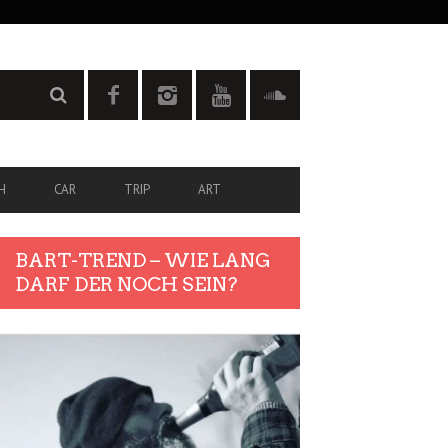
H
CAR
TRIP
ART
BART-TREND – WIE LANG
DARF DER NOCH SEIN?