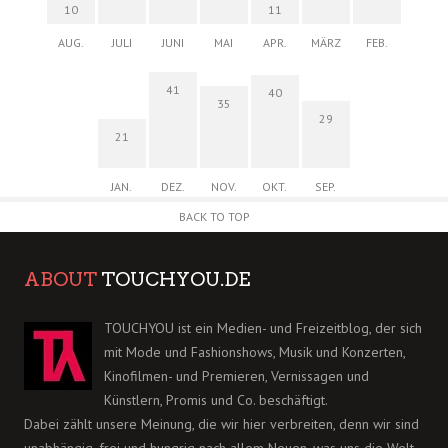
10
11
AUG.
JULI
JUNI
MAI
APR.
MÄRZ
FEB.
41
40
35
29
21
JAN.
DEZ.
NOV.
OKT.
SEP.
BACK TO TOP
ABOUT
TOUCHYOU.DE
TOUCHYOU ist ein Medien- und Freizeitblog, der sich
mit Mode und Fashionshows, Musik und Konzerten,
Kinofilmen- und Premieren, Vernissagen und
Künstlern, Promis und Co. beschäftigt.
Dabei zählt unsere Meinung, die wir hier verbreiten, denn wir sind