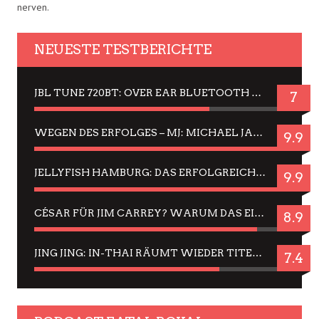
nerven.
NEUESTE TESTBERICHTE
JBL TUNE 720BT: OVER EAR BLUETOOTH KOPFHÖRER UM DIE 50,-€ IM DAUER-TEST
7
WEGEN DES ERFOLGES – MJ: MICHAEL JACKSON MUSICAL IN EINER MATINEE SEHEN
9.9
JELLYFISH HAMBURG: DAS ERFOLGREICHE SOMMER-MENÜ 2025 IN GEFÜHLEN UND BILDERN
9.9
CÉSAR FÜR JIM CARREY? WARUM DAS EINER DER NERVIGSTEN ACTORS IST UND BLEIBT
8.9
JING JING: IN-THAI RÄUMT WIEDER TITEL AB – EIN ZWEI-STUNDEN-ERLEBNISBERICHT
7.4