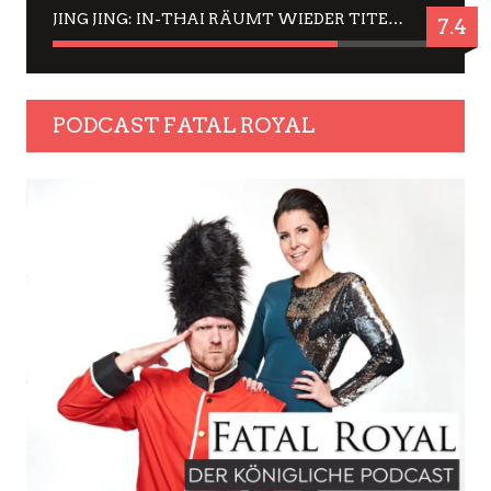
JING JING: IN-THAI RÄUMT WIEDER TITEL AB – EIN ZWEI-STUNDEN-ERLEBNISBERICHT
7.4
PODCAST FATAL ROYAL