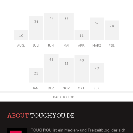
39
38
34
32
28
10
11
AUG.
JULI
JUNI
MAI
APR.
MÄRZ
FEB.
41
40
35
29
21
JAN.
DEZ.
NOV.
OKT.
SEP.
BACK TO TOP
ABOUT
TOUCHYOU.DE
TOUCHYOU ist ein Medien- und Freizeitblog, der sich