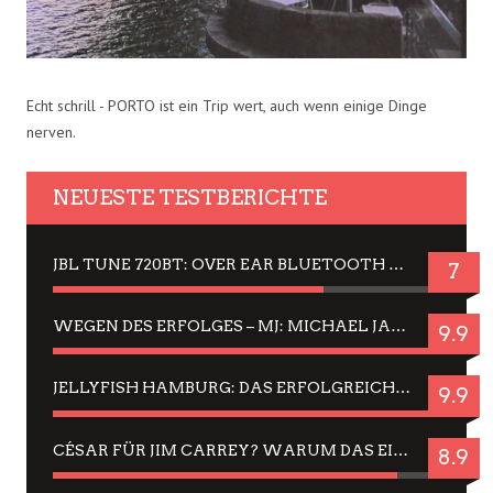
Echt schrill - PORTO ist ein Trip wert, auch wenn einige Dinge
nerven.
NEUESTE TESTBERICHTE
JBL TUNE 720BT: OVER EAR BLUETOOTH KOPFHÖRER UM DIE 50,-€ IM DAUER-TEST
7
WEGEN DES ERFOLGES – MJ: MICHAEL JACKSON MUSICAL IN EINER MATINEE SEHEN
9.9
JELLYFISH HAMBURG: DAS ERFOLGREICHE SOMMER-MENÜ 2025 IN GEFÜHLEN UND BILDERN
9.9
CÉSAR FÜR JIM CARREY? WARUM DAS EINER DER NERVIGSTEN ACTORS IST UND BLEIBT
8.9