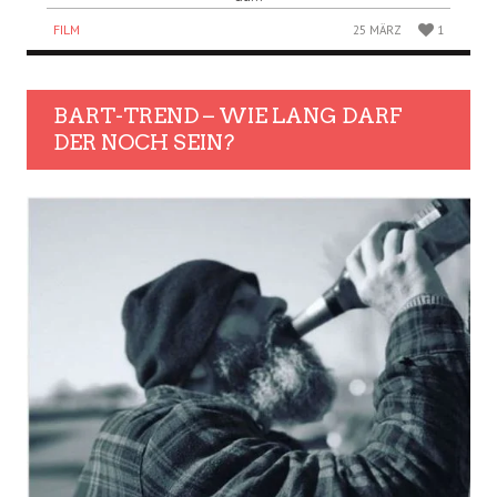
FILM
25 MÄRZ
1
BART-TREND – WIE LANG DARF
DER NOCH SEIN?