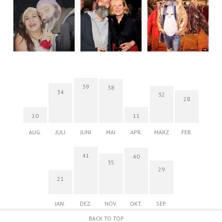
39
38
34
32
28
10
11
AUG.
JULI
JUNI
MAI
APR.
MÄRZ
FEB.
41
40
35
29
21
JAN.
DEZ.
NOV.
OKT.
SEP.
BACK TO TOP