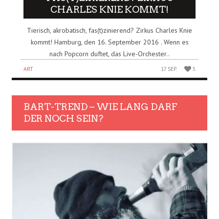
CHARLES KNIE KOMMT!
Tierisch, akrobatisch, fas(t)zinierend? Zirkus Charles Knie
kommt! Hamburg, den 16. September 2016 . Wenn es
nach Popcorn duftet, das Live-Orchester..
ART
17 SEP.
5
BART-TREND – WIE LANG DARF
DER NOCH SEIN?