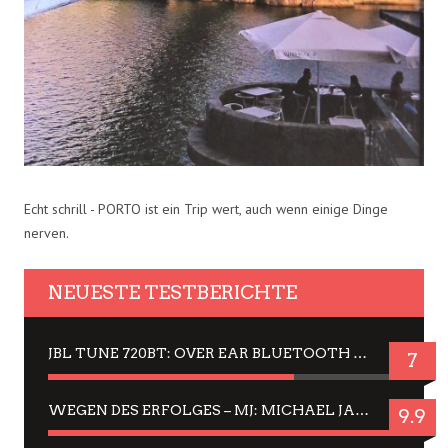
Echt schrill - PORTO ist ein Trip wert, auch wenn einige Dinge
nerven.
NEUESTE TESTBERICHTE
JBL TUNE 720BT: OVER EAR BLUETOOTH KOPFHÖRER UM DIE 50,-€ IM DAUER-TEST
7
WEGEN DES ERFOLGES – MJ: MICHAEL JACKSON MUSICAL IN EINER MATINEE SEHEN
9.9