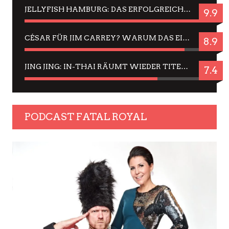
JELLYFISH HAMBURG: DAS ERFOLGREICHE SOMMER-MENÜ 2025 IN GEFÜHLEN UND BILDERN
9.9
CÉSAR FÜR JIM CARREY? WARUM DAS EINER DER NERVIGSTEN ACTORS IST UND BLEIBT
8.9
JING JING: IN-THAI RÄUMT WIEDER TITEL AB – EIN ZWEI-STUNDEN-ERLEBNISBERICHT
7.4
PODCAST FATAL ROYAL