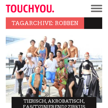
TAGARCHIVE: ROBBEN
TIERISCH, AKROBATISCH,
FAS(T)ZINIEREND? ZIRKUS