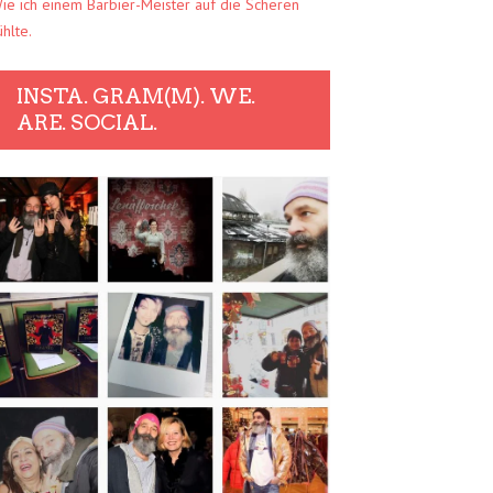
ie ich einem Barbier-Meister auf die Scheren
ühlte.
INSTA. GRAM(M). WE.
ARE. SOCIAL.