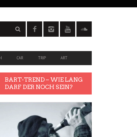
H
CAR
TRIP
ART
BART-TREND – WIE LANG
DARF DER NOCH SEIN?