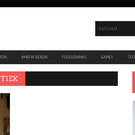
HION
#MBFW-BERLIN
FOOD/DRINKS
GAMES
TEC
TIEK