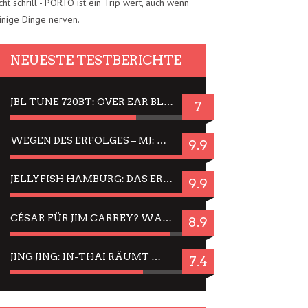
cht schrill - PORTO ist ein Trip wert, auch wenn
inige Dinge nerven.
NEUESTE TESTBERICHTE
JBL TUNE 720BT: OVER EAR BLUETOOTH KOPFHÖRER UM DIE 50,-€ IM DAUER-TEST
7
WEGEN DES ERFOLGES – MJ: MICHAEL JACKSON MUSICAL IN EINER MATINEE SEHEN
9.9
JELLYFISH HAMBURG: DAS ERFOLGREICHE SOMMER-MENÜ 2025 IN GEFÜHLEN UND BILDERN
9.9
CÉSAR FÜR JIM CARREY? WARUM DAS EINER DER NERVIGSTEN ACTORS IST UND BLEIBT
8.9
JING JING: IN-THAI RÄUMT WIEDER TITEL AB – EIN ZWEI-STUNDEN-ERLEBNISBERICHT
7.4