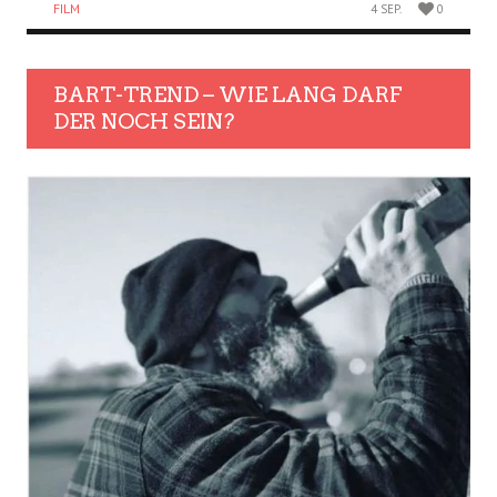
FILM
4 SEP.
0
BART-TREND – WIE LANG DARF
DER NOCH SEIN?