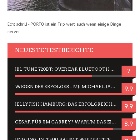
Echt schrill - PORTO ist ein Trip wert, auch wenn einige Dinge
nerven.
NEUESTE TESTBERICHTE
JBL TUNE 720BT: OVER EAR BLUETOOTH KOPFHÖRER UM DIE 50,-€ IM DAUER-TEST
7
WEGEN DES ERFOLGES – MJ: MICHAEL JACKSON MUSICAL IN EINER MATINEE SEHEN
9.9
JELLYFISH HAMBURG: DAS ERFOLGREICHE SOMMER-MENÜ 2025 IN GEFÜHLEN UND BILDERN
9.9
CÉSAR FÜR JIM CARREY? WARUM DAS EINER DER NERVIGSTEN ACTORS IST UND BLEIBT
8.9
JING JING: IN-THAI RÄUMT WIEDER TITEL AB – EIN ZWEI-STUNDEN-ERLEBNISBERICHT