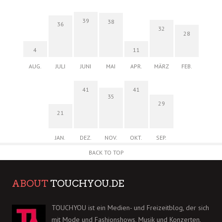
39
38
36
32
28
4
11
AUG.
JULI
JUNI
MAI
APR.
MÄRZ
FEB.
41
41
35
29
21
JAN.
DEZ.
NOV.
OKT.
SEP.
BACK TO TOP
ABOUT
TOUCHYOU.DE
TOUCHYOU ist ein Medien- und Freizeitblog, der sich
mit Mode und Fashionshows, Musik und Konzerten,