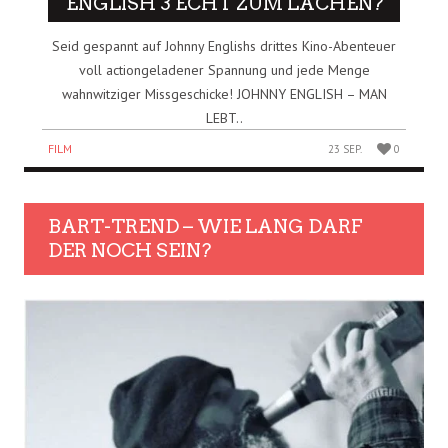
ENGLISH 3 ECHT ZUM LACHEN?
Seid gespannt auf Johnny Englishs drittes Kino-Abenteuer
voll actiongeladener Spannung und jede Menge
wahnwitziger Missgeschicke! JOHNNY ENGLISH – MAN
LEBT..
FILM
23 SEP.
0
BART-TREND – WIE LANG DARF
DER NOCH SEIN?