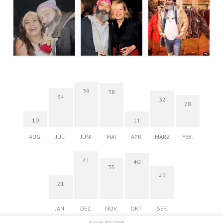
39
38
34
32
28
10
11
AUG.
JULI
JUNI
MAI
APR.
MÄRZ
FEB.
41
40
35
29
21
JAN.
DEZ.
NOV.
OKT.
SEP.