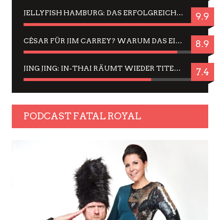
JELLYFISH HAMBURG: DAS ERFOLGREICHE SOMMER-MENÜ 2025 IN GEFÜHLEN UND BILDERN
9.9
CÉSAR FÜR JIM CARREY? WARUM DAS EINER DER NERVIGSTEN ACTORS IST UND BLEIBT
8.9
JING JING: IN-THAI RÄUMT WIEDER TITEL AB – EIN ZWEI-STUNDEN-ERLEBNISBERICHT
7.4
PODCAST FATAL ROYAL