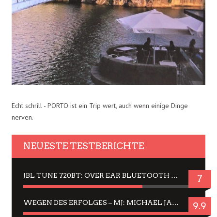
Echt schrill - PORTO ist ein Trip wert, auch wenn einige Dinge
nerven.
NEUESTE TESTBERICHTE
JBL TUNE 720BT: OVER EAR BLUETOOTH KOPFHÖRER UM DIE 50,-€ IM DAUER-TEST
7
WEGEN DES ERFOLGES – MJ: MICHAEL JACKSON MUSICAL IN EINER MATINEE SEHEN
9.9