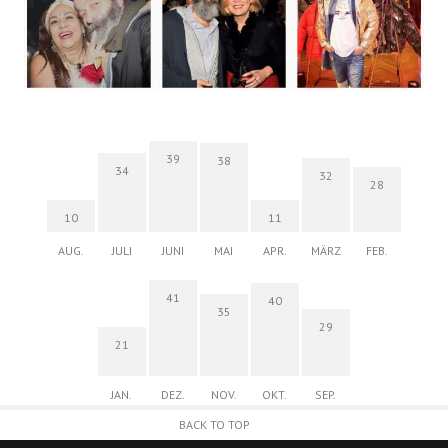
39
38
34
32
28
10
11
AUG.
JULI
JUNI
MAI
APR.
MÄRZ
FEB.
41
40
35
29
21
JAN.
DEZ.
NOV.
OKT.
SEP.
BACK TO TOP