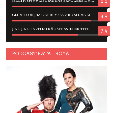
JELLYFISH HAMBURG: DAS ERFOLGREICHE SOMMER-MENÜ 2025 IN GEFÜHLEN UND BILDERN
9.9
CÉSAR FÜR JIM CARREY? WARUM DAS EINER DER NERVIGSTEN ACTORS IST UND BLEIBT
8.9
JING JING: IN-THAI RÄUMT WIEDER TITEL AB – EIN ZWEI-STUNDEN-ERLEBNISBERICHT
7.4
PODCAST FATAL ROYAL