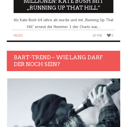
MILLIONEN: KATE BUSH MIT
„RUNNING UP THAT HILL“
Als Kate Bush 64 Jahre alt wurde und mit „Running Up That
Hill“ erneut die Nummer 1 der Charts war,..
MUSIC
20 FEB.
0
BART-TREND – WIE LANG DARF
DER NOCH SEIN?