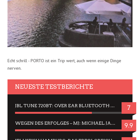
Echt schrill - PORTO ist ein Trip wert, auch wenn einige Dinge
nerven.
NEUESTE TESTBERICHTE
JBL TUNE 720BT: OVER EAR BLUETOOTH KOPFHÖRER UM DIE 50,-€ IM DAUER-TEST
7
WEGEN DES ERFOLGES – MJ: MICHAEL JACKSON MUSICAL IN EINER MATINEE SEHEN
9.9