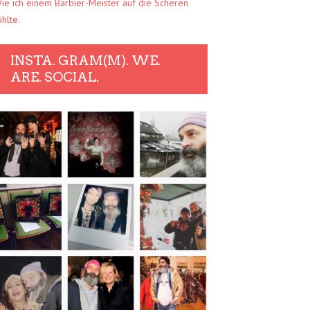
ie ich einem Barbier-Meister auf die Scheren
ühlte.
INSTA. GRAM(M). WE.
ARE. SOCIAL.