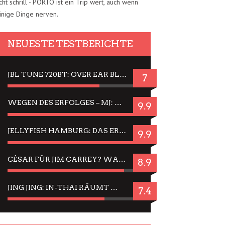
cht schrill - PORTO ist ein Trip wert, auch wenn
inige Dinge nerven.
NEUESTE TESTBERICHTE
JBL TUNE 720BT: OVER EAR BLUETOOTH KOPFHÖRER UM DIE 50,-€ IM DAUER-TEST
7
WEGEN DES ERFOLGES – MJ: MICHAEL JACKSON MUSICAL IN EINER MATINEE SEHEN
9.9
JELLYFISH HAMBURG: DAS ERFOLGREICHE SOMMER-MENÜ 2025 IN GEFÜHLEN UND BILDERN
9.9
CÉSAR FÜR JIM CARREY? WARUM DAS EINER DER NERVIGSTEN ACTORS IST UND BLEIBT
8.9
JING JING: IN-THAI RÄUMT WIEDER TITEL AB – EIN ZWEI-STUNDEN-ERLEBNISBERICHT
7.4