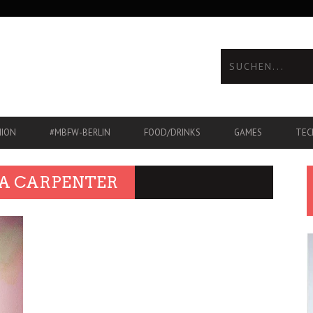
HION
#MBFW-BERLIN
FOOD/DRINKS
GAMES
TEC
NA CARPENTER