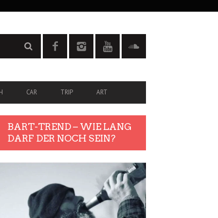
H
CAR
TRIP
ART
BART-TREND – WIE LANG
DARF DER NOCH SEIN?