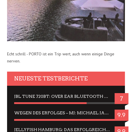
Echt schrill - PORTO ist ein Trip wert, auch wenn einige Dinge
nerven.
NEUESTE TESTBERICHTE
JBL TUNE 720BT: OVER EAR BLUETOOTH KOPFHÖRER UM DIE 50,-€ IM DAUER-TEST
7
WEGEN DES ERFOLGES – MJ: MICHAEL JACKSON MUSICAL IN EINER MATINEE SEHEN
9.9
JELLYFISH HAMBURG: DAS ERFOLGREICHE SOMMER-MENÜ 2025 IN GEFÜHLEN UND BILDERN
9.9