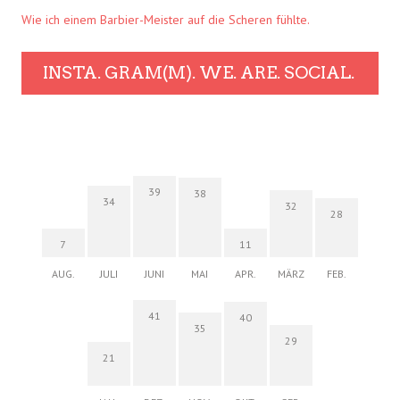
Wie ich einem Barbier-Meister auf die Scheren fühlte.
INSTA. GRAM(M). WE. ARE. SOCIAL.
39
38
34
32
28
7
11
AUG.
JULI
JUNI
MAI
APR.
MÄRZ
FEB.
41
40
35
29
21