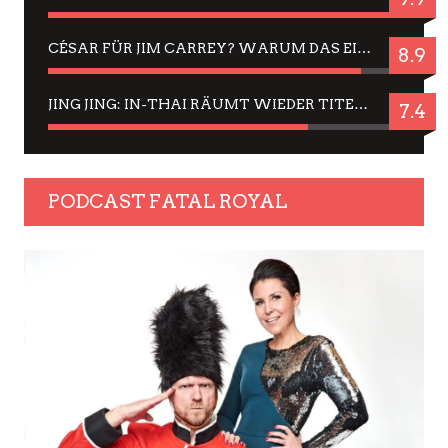
CÉSAR FÜR JIM CARREY? WARUM DAS EINER DER NERVIGSTEN ACTORS IST UND BLEIBT
8.9
JING JING: IN-THAI RÄUMT WIEDER TITEL AB – EIN ZWEI-STUNDEN-ERLEBNISBERICHT
7.4
PODCAST FATAL ROYAL