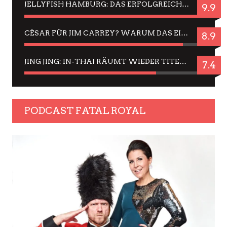
JELLYFISH HAMBURG: DAS ERFOLGREICHE SOMMER-MENÜ 2025 IN GEFÜHLEN UND BILDERN
9.9
CÉSAR FÜR JIM CARREY? WARUM DAS EINER DER NERVIGSTEN ACTORS IST UND BLEIBT
8.9
JING JING: IN-THAI RÄUMT WIEDER TITEL AB – EIN ZWEI-STUNDEN-ERLEBNISBERICHT
7.4
PODCAST FATAL ROYAL