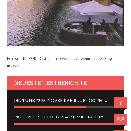
Echt schrill - PORTO ist ein Trip wert, auch wenn einige Dinge
nerven.
NEUESTE TESTBERICHTE
JBL TUNE 720BT: OVER EAR BLUETOOTH KOPFHÖRER UM DIE 50,-€ IM DAUER-TEST
7
WEGEN DES ERFOLGES – MJ: MICHAEL JACKSON MUSICAL IN EINER MATINEE SEHEN
9.9