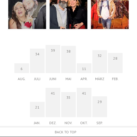
39
38
34
32
28
6
11
AUG.
JULI
JUNI
MAI
APR.
MÄRZ
FEB.
41
41
35
29
21
JAN.
DEZ.
NOV.
OKT.
SEP.
BACK TO TOP