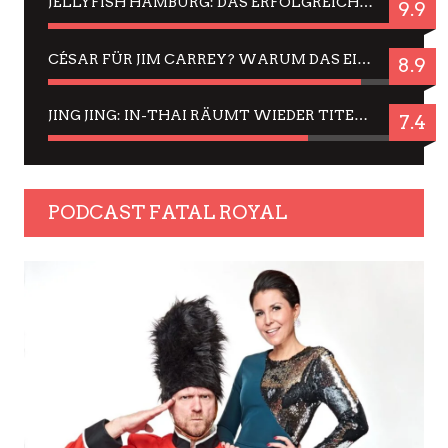
JELLYFISH HAMBURG: DAS ERFOLGREICHE SOMMER-MENÜ 2025 IN GEFÜHLEN UND BILDERN
9.9
CÉSAR FÜR JIM CARREY? WARUM DAS EINER DER NERVIGSTEN ACTORS IST UND BLEIBT
8.9
JING JING: IN-THAI RÄUMT WIEDER TITEL AB – EIN ZWEI-STUNDEN-ERLEBNISBERICHT
7.4
PODCAST FATAL ROYAL