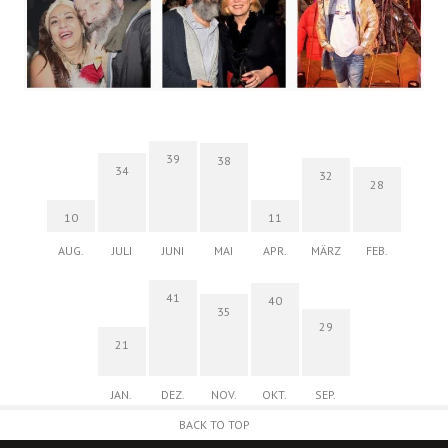
39
38
34
32
28
10
11
AUG.
JULI
JUNI
MAI
APR.
MÄRZ
FEB.
41
40
35
29
21
JAN.
DEZ.
NOV.
OKT.
SEP.
BACK TO TOP