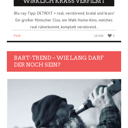
WIRKLICH KRASS VERFILMT
Blu-ray-Tipp: DETROIT = real, verstörend, brutal und krass!
Ein großer filmischer Clou, ein Wahl Home-Kino, welches
real rüberkommt, komplett verstörend..
FILM
18 MAI
9
BART-TREND – WIE LANG DARF
DER NOCH SEIN?