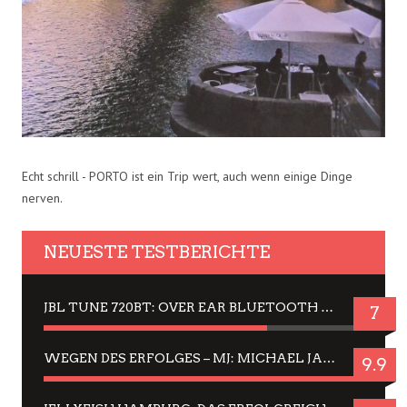
Echt schrill - PORTO ist ein Trip wert, auch wenn einige Dinge
nerven.
NEUESTE TESTBERICHTE
JBL TUNE 720BT: OVER EAR BLUETOOTH KOPFHÖRER UM DIE 50,-€ IM DAUER-TEST
7
WEGEN DES ERFOLGES – MJ: MICHAEL JACKSON MUSICAL IN EINER MATINEE SEHEN
9.9