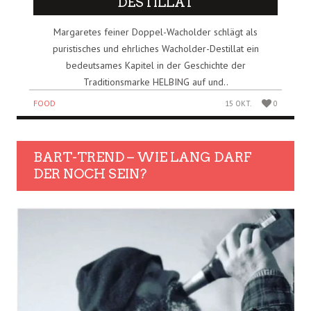
DESTILLAT
Margaretes feiner Doppel-Wacholder schlägt als
puristisches und ehrliches Wacholder-Destillat ein
bedeutsames Kapitel in der Geschichte der
Traditionsmarke HELBING auf und..
FOOD
15 OKT.
0
BART-TREND – WIE LANG DARF
DER NOCH SEIN?