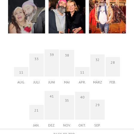
39
38
33
32
28
11
11
AUG.
JULI
JUNI
MAI
APR.
MÄRZ
FEB.
41
40
35
29
21
JAN.
DEZ.
NOV.
OKT.
SEP.