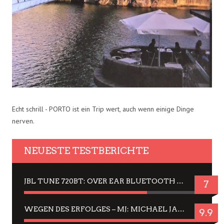
Echt schrill - PORTO ist ein Trip wert, auch wenn einige Dinge
nerven.
NEUESTE TESTBERICHTE
JBL TUNE 720BT: OVER EAR BLUETOOTH KOPFHÖRER UM DIE 50,-€ IM DAUER-TEST
7
WEGEN DES ERFOLGES – MJ: MICHAEL JACKSON MUSICAL IN EINER MATINEE SEHEN
9.9