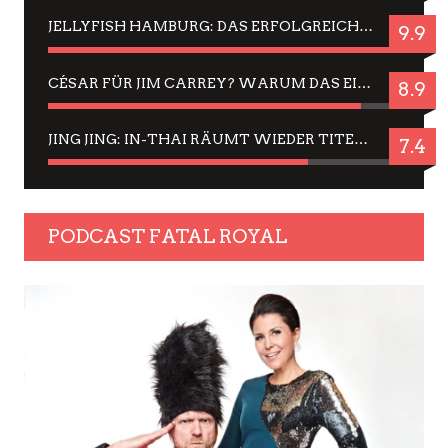
JELLYFISH HAMBURG: DAS ERFOLGREICHE SOMMER-MENÜ 2025 IN GEFÜHLEN UND BILDERN
9.9
CÉSAR FÜR JIM CARREY? WARUM DAS EINER DER NERVIGSTEN ACTORS IST UND BLEIBT
8.9
JING JING: IN-THAI RÄUMT WIEDER TITEL AB – EIN ZWEI-STUNDEN-ERLEBNISBERICHT
7.4
PODCAST FATAL ROYAL