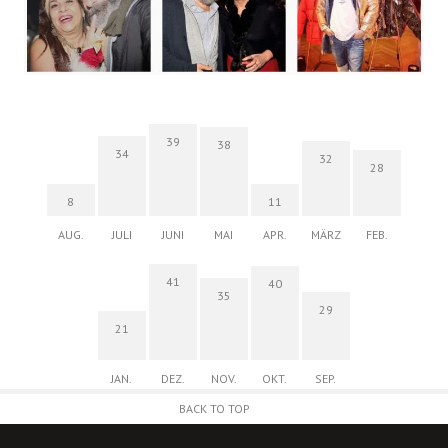
39
38
34
32
28
8
11
AUG.
JULI
JUNI
MAI
APR.
MÄRZ
FEB.
41
40
35
29
21
JAN.
DEZ.
NOV.
OKT.
SEP.
BACK TO TOP