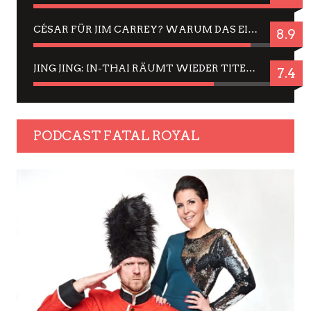
CÉSAR FÜR JIM CARREY? WARUM DAS EINER DER NERVIGSTEN ACTORS IST UND BLEIBT
8.9
JING JING: IN-THAI RÄUMT WIEDER TITEL AB – EIN ZWEI-STUNDEN-ERLEBNISBERICHT
7.4
PODCAST FATAL ROYAL