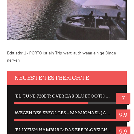
Echt schrill - PORTO ist ein Trip wert, auch wenn einige Dinge
nerven.
NEUESTE TESTBERICHTE
JBL TUNE 720BT: OVER EAR BLUETOOTH KOPFHÖRER UM DIE 50,-€ IM DAUER-TEST
7
WEGEN DES ERFOLGES – MJ: MICHAEL JACKSON MUSICAL IN EINER MATINEE SEHEN
9.9
JELLYFISH HAMBURG: DAS ERFOLGREICHE SOMMER-MENÜ 2025 IN GEFÜHLEN UND BILDERN
9.9