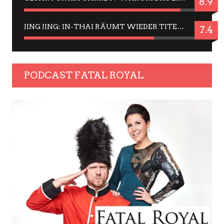
8.9
JING JING: IN-THAI RÄUMT WIEDER TITEL AB – EIN ZWEI-STUNDEN-ERLEBNISBERICHT
7.4
PODCAST FATAL ROYAL