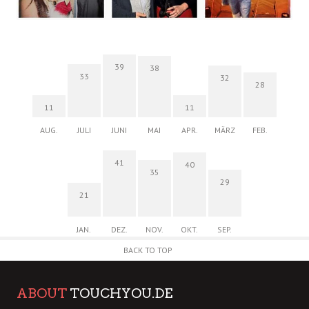
39
38
33
32
28
11
11
AUG.
JULI
JUNI
MAI
APR.
MÄRZ
FEB.
41
40
35
29
21
JAN.
DEZ.
NOV.
OKT.
SEP.
BACK TO TOP
ABOUT
TOUCHYOU.DE