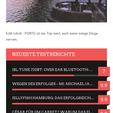
Echt schrill - PORTO ist ein Trip wert, auch wenn einige Dinge
nerven.
NEUESTE TESTBERICHTE
JBL TUNE 720BT: OVER EAR BLUETOOTH KOPFHÖRER UM DIE 50,-€ IM DAUER-TEST
7
WEGEN DES ERFOLGES – MJ: MICHAEL JACKSON MUSICAL IN EINER MATINEE SEHEN
9.9
JELLYFISH HAMBURG: DAS ERFOLGREICHE SOMMER-MENÜ 2025 IN GEFÜHLEN UND BILDERN
9.9
CÉSAR FÜR JIM CARREY? WARUM DAS EINER DER NERVIGSTEN ACTORS IST UND BLEIBT