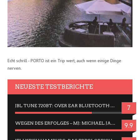
Echt schrill - PORTO ist ein Trip wert, auch wenn einige Dinge
nerven.
NEUESTE TESTBERICHTE
JBL TUNE 720BT: OVER EAR BLUETOOTH KOPFHÖRER UM DIE 50,-€ IM DAUER-TEST
7
WEGEN DES ERFOLGES – MJ: MICHAEL JACKSON MUSICAL IN EINER MATINEE SEHEN
9.9