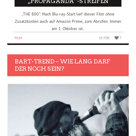
„PROPAGANDA“-STREIFEN
„THE 800“: Nach Blu-ray-Start lief dieser Film ohne
Zusatzkosten auch auf Amazon Prime, zum Abrufen. Immer
am 1. Oktober ist..
FILM
15 FEB.
7
BART-TREND – WIE LANG DARF
DER NOCH SEIN?