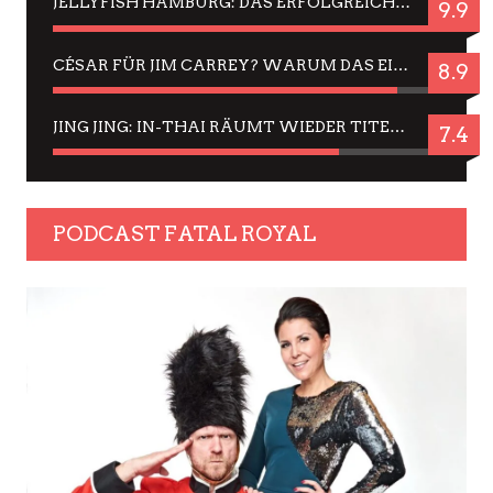
JELLYFISH HAMBURG: DAS ERFOLGREICHE SOMMER-MENÜ 2025 IN GEFÜHLEN UND BILDERN
9.9
CÉSAR FÜR JIM CARREY? WARUM DAS EINER DER NERVIGSTEN ACTORS IST UND BLEIBT
8.9
JING JING: IN-THAI RÄUMT WIEDER TITEL AB – EIN ZWEI-STUNDEN-ERLEBNISBERICHT
7.4
PODCAST FATAL ROYAL