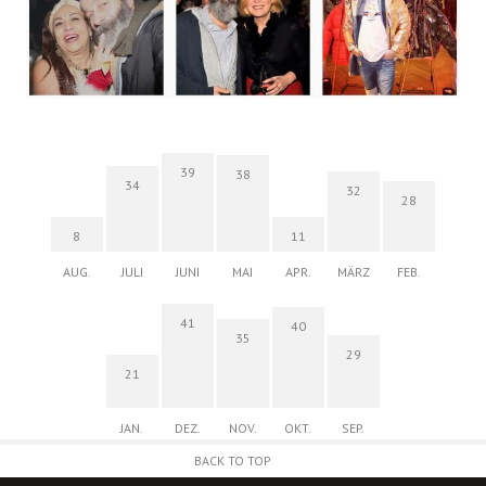
39
38
34
32
28
8
11
AUG.
JULI
JUNI
MAI
APR.
MÄRZ
FEB.
41
40
35
29
21
JAN.
DEZ.
NOV.
OKT.
SEP.
BACK TO TOP