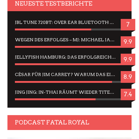
NEUESTE TESTBERICHTE
JBL TUNE 720BT: OVER EAR BLUETOOTH KOPFHÖRER UM DIE 50,-€ IM DAUER-TEST
7
WEGEN DES ERFOLGES – MJ: MICHAEL JACKSON MUSICAL IN EINER MATINEE SEHEN
9.9
JELLYFISH HAMBURG: DAS ERFOLGREICHE SOMMER-MENÜ 2025 IN GEFÜHLEN UND BILDERN
9.9
CÉSAR FÜR JIM CARREY? WARUM DAS EINER DER NERVIGSTEN ACTORS IST UND BLEIBT
8.9
JING JING: IN-THAI RÄUMT WIEDER TITEL AB – EIN ZWEI-STUNDEN-ERLEBNISBERICHT
7.4
PODCAST FATAL ROYAL