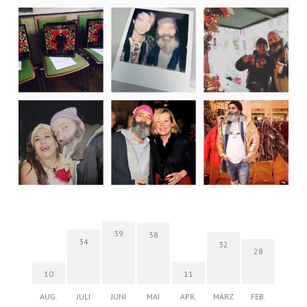
39
38
34
32
28
10
11
AUG.
JULI
JUNI
MAI
APR.
MÄRZ
FEB.