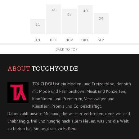
41
40
35
29
21
JAN.
DEZ.
NOV.
OKT.
SEP.
BACK TO TOP
ABOUT
TOUCHYOU.DE
TOUCHYOU ist ein Medien- und Freizeitblog, der sich
mit Mode und Fashionshows, Musik und Konzerten,
Kinofilmen- und Premieren, Vernissagen und
Künstlern, Promis und Co. beschäftigt.
Dabei zählt unsere Meinung, die wir hier verbreiten, denn wir sind
unabhängig, frei und hungrig nach allem Neuen, was uns die Welt
zu bieten hat. Sie liegt uns zu Füßen.