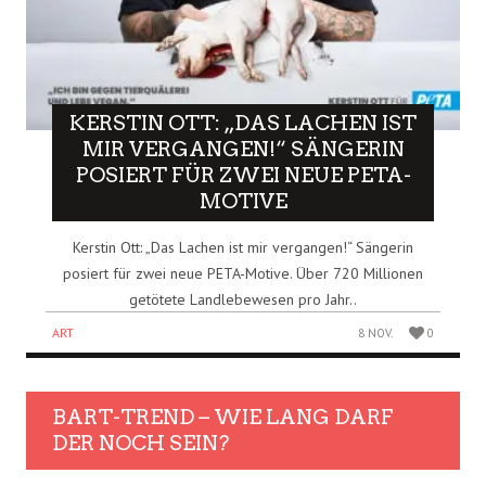
KERSTIN OTT: „DAS LACHEN IST
MIR VERGANGEN!“ SÄNGERIN
POSIERT FÜR ZWEI NEUE PETA-
MOTIVE
Kerstin Ott: „Das Lachen ist mir vergangen!“ Sängerin
posiert für zwei neue PETA-Motive. Über 720 Millionen
getötete Landlebewesen pro Jahr..
ART
8 NOV.
0
BART-TREND – WIE LANG DARF
DER NOCH SEIN?