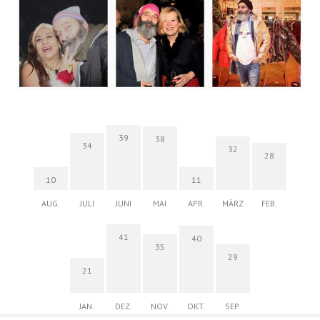
39
38
34
32
28
10
11
AUG.
JULI
JUNI
MAI
APR.
MÄRZ
FEB.
41
40
35
29
21
JAN.
DEZ.
NOV.
OKT.
SEP.