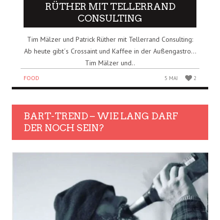
RÜTHER MIT TELLERRAND
CONSULTING
Tim Mälzer und Patrick Rüther mit Tellerrand Consulting:
Ab heute gibt´s Crossaint und Kaffee in der Außengastro…
Tim Mälzer und..
FOOD
5 MAI
2
BART-TREND – WIE LANG DARF
DER NOCH SEIN?