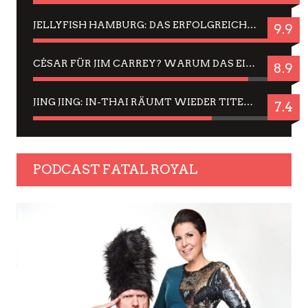
JELLYFISH HAMBURG: DAS ERFOLGREICHE SOMMER-MENÜ 2025 IN GEFÜHLEN UND BILDERN
9.9
CÉSAR FÜR JIM CARREY? WARUM DAS EINER DER NERVIGSTEN ACTORS IST UND BLEIBT
8.9
JING JING: IN-THAI RÄUMT WIEDER TITEL AB – EIN ZWEI-STUNDEN-ERLEBNISBERICHT
7.4
PODCAST FATAL ROYAL