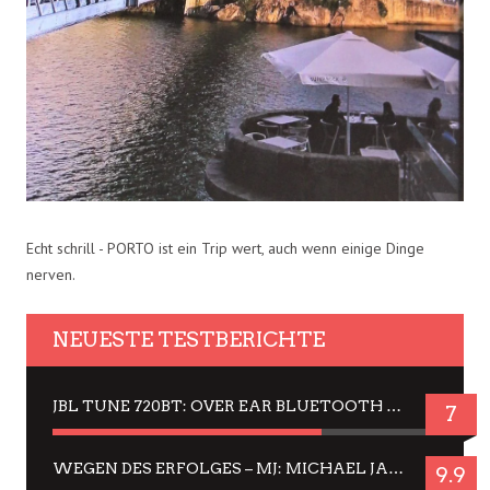
Echt schrill - PORTO ist ein Trip wert, auch wenn einige Dinge
nerven.
NEUESTE TESTBERICHTE
JBL TUNE 720BT: OVER EAR BLUETOOTH KOPFHÖRER UM DIE 50,-€ IM DAUER-TEST
7
WEGEN DES ERFOLGES – MJ: MICHAEL JACKSON MUSICAL IN EINER MATINEE SEHEN
9.9