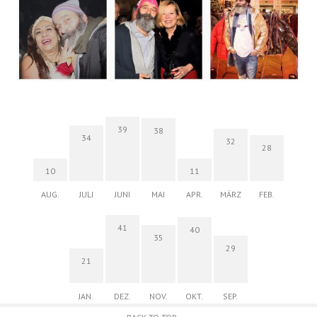
39
38
34
32
28
10
11
AUG.
JULI
JUNI
MAI
APR.
MÄRZ
FEB.
41
40
35
29
21
JAN.
DEZ.
NOV.
OKT.
SEP.