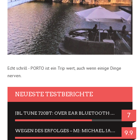
Echt schrill - PORTO ist ein Trip wert, auch wenn einige Dinge
nerven.
NEUESTE TESTBERICHTE
JBL TUNE 720BT: OVER EAR BLUETOOTH KOPFHÖRER UM DIE 50,-€ IM DAUER-TEST
7
WEGEN DES ERFOLGES – MJ: MICHAEL JACKSON MUSICAL IN EINER MATINEE SEHEN
9.9