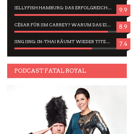
JELLYFISH HAMBURG: DAS ERFOLGREICHE SOMMER-MENÜ 2025 IN GEFÜHLEN UND BILDERN
9.9
CÉSAR FÜR JIM CARREY? WARUM DAS EINER DER NERVIGSTEN ACTORS IST UND BLEIBT
8.9
JING JING: IN-THAI RÄUMT WIEDER TITEL AB – EIN ZWEI-STUNDEN-ERLEBNISBERICHT
7.4
PODCAST FATAL ROYAL