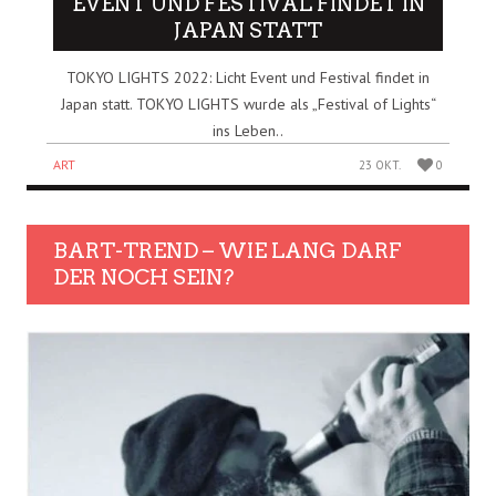
EVENT UND FESTIVAL FINDET IN
JAPAN STATT
TOKYO LIGHTS 2022: Licht Event und Festival findet in
Japan statt. TOKYO LIGHTS wurde als „Festival of Lights“
ins Leben..
ART
23 OKT.
0
BART-TREND – WIE LANG DARF
DER NOCH SEIN?