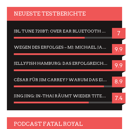
NEUESTE TESTBERICHTE
JBL TUNE 720BT: OVER EAR BLUETOOTH KOPFHÖRER UM DIE 50,-€ IM DAUER-TEST
7
WEGEN DES ERFOLGES – MJ: MICHAEL JACKSON MUSICAL IN EINER MATINEE SEHEN
9.9
JELLYFISH HAMBURG: DAS ERFOLGREICHE SOMMER-MENÜ 2025 IN GEFÜHLEN UND BILDERN
9.9
CÉSAR FÜR JIM CARREY? WARUM DAS EINER DER NERVIGSTEN ACTORS IST UND BLEIBT
8.9
JING JING: IN-THAI RÄUMT WIEDER TITEL AB – EIN ZWEI-STUNDEN-ERLEBNISBERICHT
7.4
PODCAST FATAL ROYAL