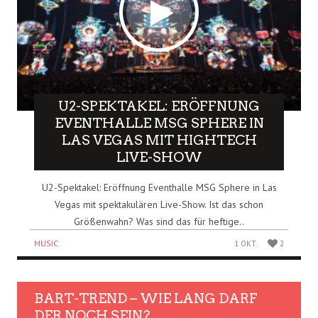
U2-SPEKTAKEL: ERÖFFNUNG
EVENTHALLE MSG SPHERE IN
LAS VEGAS MIT HIGHTECH
LIVE-SHOW
U2-Spektakel: Eröffnung Eventhalle MSG Sphere in Las
Vegas mit spektakulären Live-Show. Ist das schon
Größenwahn? Was sind das für heftige..
MUSIC
1 OKT.
2
BART-TREND – WIE LANG DARF
DER NOCH SEIN?