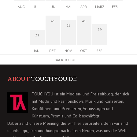
AUG.
JULI
JUNI
MAI
APR.
MÄRZ
FEB.
41
41
35
29
21
JAN.
DEZ.
NOV.
OKT.
SEP.
BACK TO TOP
ABOUT
TOUCHYOU.DE
TOUCHYOU ist ein Medien- und Freizeitblog, der sich
mit Mode und Fashionshows, Musik und Konzerten,
Kinofilmen- und Premieren, Vernissagen und
Künstlern, Promis und Co. beschäftigt.
Dabei zählt unsere Meinung, die wir hier verbreiten, denn wir sind
unabhängig, frei und hungrig nach allem Neuen, was uns die Welt