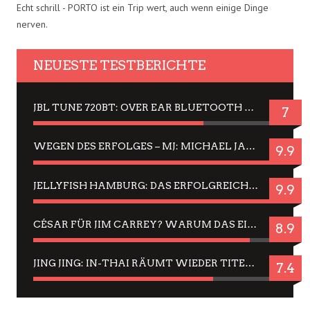
Echt schrill - PORTO ist ein Trip wert, auch wenn einige Dinge
nerven.
NEUESTE TESTBERICHTE
JBL TUNE 720BT: OVER EAR BLUETOOTH KOPFHÖRER UM DIE 50,-€ IM DAUER-TEST
7
WEGEN DES ERFOLGES – MJ: MICHAEL JACKSON MUSICAL IN EINER MATINEE SEHEN
9.9
JELLYFISH HAMBURG: DAS ERFOLGREICHE SOMMER-MENÜ 2025 IN GEFÜHLEN UND BILDERN
9.9
CÉSAR FÜR JIM CARREY? WARUM DAS EINER DER NERVIGSTEN ACTORS IST UND BLEIBT
8.9
JING JING: IN-THAI RÄUMT WIEDER TITEL AB – EIN ZWEI-STUNDEN-ERLEBNISBERICHT
7.4