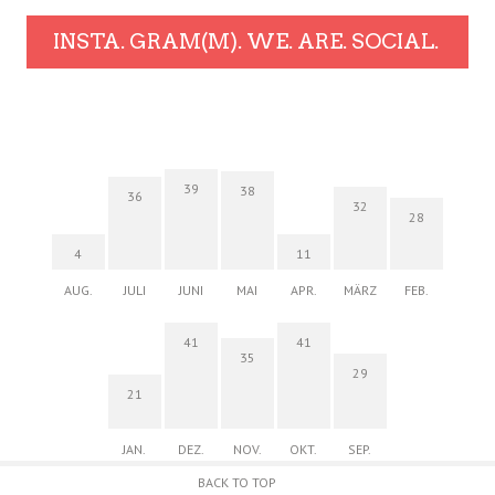
INSTA. GRAM(M). WE. ARE. SOCIAL.
39
38
36
32
28
4
11
AUG.
JULI
JUNI
MAI
APR.
MÄRZ
FEB.
41
41
35
29
21
JAN.
DEZ.
NOV.
OKT.
SEP.
BACK TO TOP