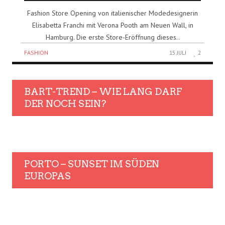
Fashion Store Opening von italienischer Modedesignerin
Elisabetta Franchi mit Verona Pooth am Neuen Wall, in
Hamburg. Die erste Store-Eröffnung dieses..
FASHION
15 JULI
2
BART-TREND – WIE LANG DARF
DER NOCH SEIN?
PORTO – SUNSET IM SÜDEN
EUROPAS