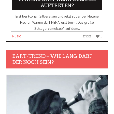
AUFTRETEN?
Erst bei Florian Silbereisen und jetzt sogar bei Helene
Fischer: Warum darf NENA, erst beim „Das große
Schlagercomeback“, auf dem..
MUSIC
27 DEZ.
1
BART-TREND – WIE LANG DARF
DER NOCH SEIN?