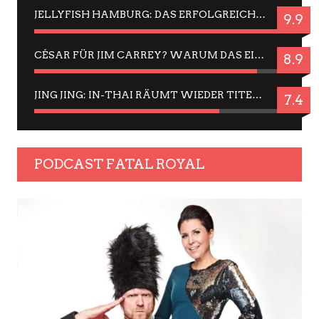
JELLYFISH HAMBURG: DAS ERFOLGREICHE SOMMER-MENÜ 2025 IN GEFÜHLEN UND BILDERN
9.9
CÉSAR FÜR JIM CARREY? WARUM DAS EINER DER NERVIGSTEN ACTORS IST UND BLEIBT
8.9
JING JING: IN-THAI RÄUMT WIEDER TITEL AB – EIN ZWEI-STUNDEN-ERLEBNISBERICHT
7.4
PODCAST FATAL ROYAL