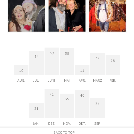
39
38
34
32
28
10
11
AUG.
JULI
JUNI
MAI
APR.
MÄRZ
FEB.
41
40
35
29
21
JAN.
DEZ.
NOV.
OKT.
SEP.
BACK TO TOP