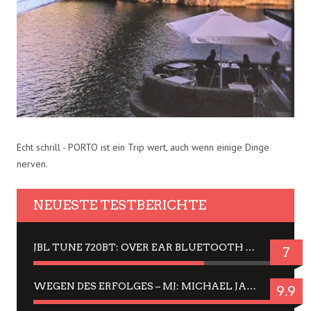
Echt schrill - PORTO ist ein Trip wert, auch wenn einige Dinge
nerven.
NEUESTE TESTBERICHTE
JBL TUNE 720BT: OVER EAR BLUETOOTH KOPFHÖRER UM DIE 50,-€ IM DAUER-TEST
7
WEGEN DES ERFOLGES – MJ: MICHAEL JACKSON MUSICAL IN EINER MATINEE SEHEN
9.9