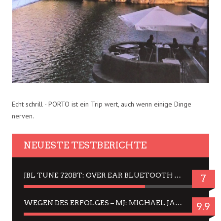
Echt schrill - PORTO ist ein Trip wert, auch wenn einige Dinge
nerven.
NEUESTE TESTBERICHTE
JBL TUNE 720BT: OVER EAR BLUETOOTH KOPFHÖRER UM DIE 50,-€ IM DAUER-TEST
7
WEGEN DES ERFOLGES – MJ: MICHAEL JACKSON MUSICAL IN EINER MATINEE SEHEN
9.9