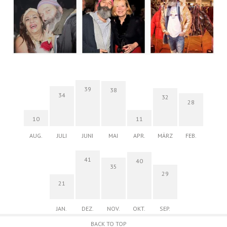
39
38
34
32
28
10
11
AUG.
JULI
JUNI
MAI
APR.
MÄRZ
FEB.
41
40
35
29
21
JAN.
DEZ.
NOV.
OKT.
SEP.
BACK TO TOP