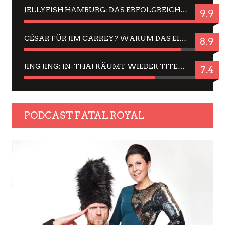
JELLYFISH HAMBURG: DAS ERFOLGREICHE SOMMER-MENÜ 2025 IN GEFÜHLEN UND BILDERN
9.9
CÉSAR FÜR JIM CARREY? WARUM DAS EINER DER NERVIGSTEN ACTORS IST UND BLEIBT
8.9
JING JING: IN-THAI RÄUMT WIEDER TITEL AB – EIN ZWEI-STUNDEN-ERLEBNISBERICHT
7.4
PODCAST FATAL ROYAL