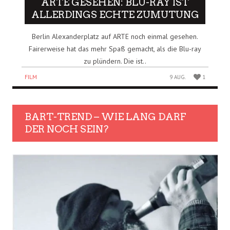
ARTE GESEHEN: BLU-RAY IST
ALLERDINGS ECHTE ZUMUTUNG
Berlin Alexanderplatz auf ARTE noch einmal gesehen.
Fairerweise hat das mehr Spaß gemacht, als die Blu-ray
zu plündern. Die ist..
FILM
9 AUG.
1
BART-TREND – WIE LANG DARF
DER NOCH SEIN?