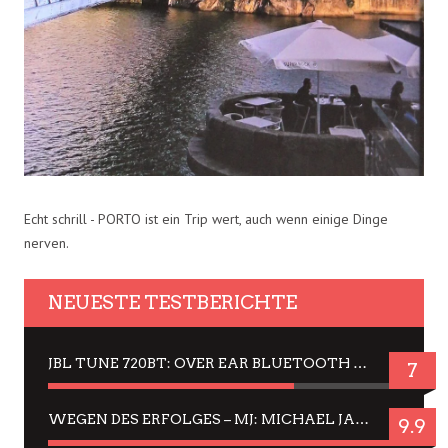
Echt schrill - PORTO ist ein Trip wert, auch wenn einige Dinge
nerven.
NEUESTE TESTBERICHTE
JBL TUNE 720BT: OVER EAR BLUETOOTH KOPFHÖRER UM DIE 50,-€ IM DAUER-TEST
7
WEGEN DES ERFOLGES – MJ: MICHAEL JACKSON MUSICAL IN EINER MATINEE SEHEN
9.9