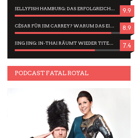
JELLYFISH HAMBURG: DAS ERFOLGREICHE SOMMER-MENÜ 2025 IN GEFÜHLEN UND BILDERN
9.9
CÉSAR FÜR JIM CARREY? WARUM DAS EINER DER NERVIGSTEN ACTORS IST UND BLEIBT
8.9
JING JING: IN-THAI RÄUMT WIEDER TITEL AB – EIN ZWEI-STUNDEN-ERLEBNISBERICHT
7.4
PODCAST FATAL ROYAL