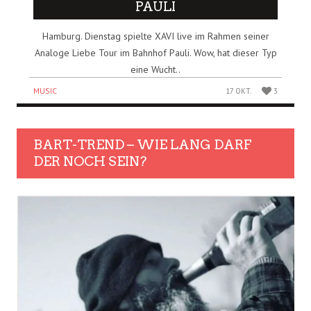
PAULI
Hamburg. Dienstag spielte XAVI live im Rahmen seiner
Analoge Liebe Tour im Bahnhof Pauli. Wow, hat dieser Typ
eine Wucht..
MUSIC
17 OKT.
3
BART-TREND – WIE LANG DARF
DER NOCH SEIN?