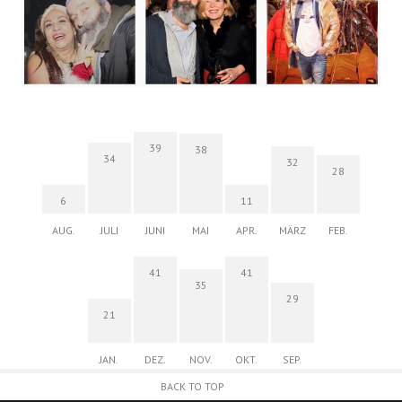
39
38
34
32
28
6
11
AUG.
JULI
JUNI
MAI
APR.
MÄRZ
FEB.
41
41
35
29
21
JAN.
DEZ.
NOV.
OKT.
SEP.
BACK TO TOP