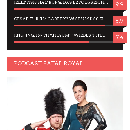
JELLYFISH HAMBURG: DAS ERFOLGREICHE SOMMER-MENÜ 2025 IN GEFÜHLEN UND BILDERN
9.9
CÉSAR FÜR JIM CARREY? WARUM DAS EINER DER NERVIGSTEN ACTORS IST UND BLEIBT
8.9
JING JING: IN-THAI RÄUMT WIEDER TITEL AB – EIN ZWEI-STUNDEN-ERLEBNISBERICHT
7.4
PODCAST FATAL ROYAL