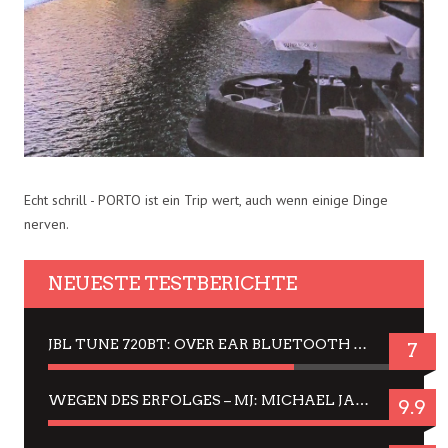
Echt schrill - PORTO ist ein Trip wert, auch wenn einige Dinge
nerven.
NEUESTE TESTBERICHTE
JBL TUNE 720BT: OVER EAR BLUETOOTH KOPFHÖRER UM DIE 50,-€ IM DAUER-TEST
7
WEGEN DES ERFOLGES – MJ: MICHAEL JACKSON MUSICAL IN EINER MATINEE SEHEN
9.9