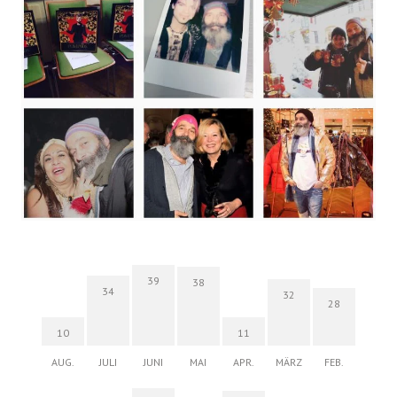
39
38
34
32
28
10
11
AUG.
JULI
JUNI
MAI
APR.
MÄRZ
FEB.