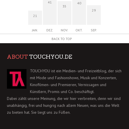
41
40
35
29
21
JAN.
DEZ.
NOV.
OKT.
SEP.
BACK TO TOP
ABOUT
TOUCHYOU.DE
TOUCHYOU ist ein Medien- und Freizeitblog, der sich
mit Mode und Fashionshows, Musik und Konzerten,
Kinofilmen- und Premieren, Vernissagen und
Künstlern, Promis und Co. beschäftigt.
Dabei zählt unsere Meinung, die wir hier verbreiten, denn wir sind
unabhängig, frei und hungrig nach allem Neuen, was uns die Welt
zu bieten hat. Sie liegt uns zu Füßen.