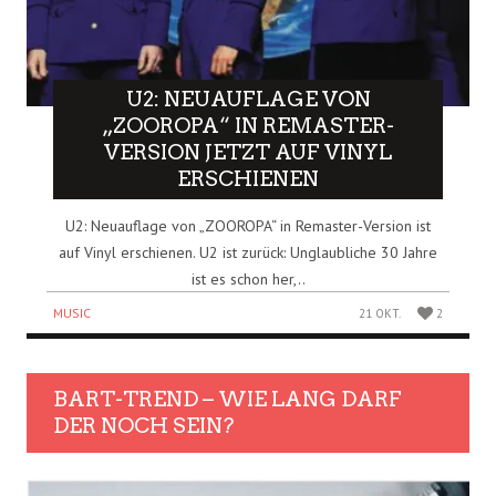
U2: NEUAUFLAGE VON
„ZOOROPA“ IN REMASTER-
VERSION JETZT AUF VINYL
ERSCHIENEN
U2: Neuauflage von „ZOOROPA“ in Remaster-Version ist
auf Vinyl erschienen. U2 ist zurück: Unglaubliche 30 Jahre
ist es schon her,..
MUSIC
21 OKT.
2
BART-TREND – WIE LANG DARF
DER NOCH SEIN?