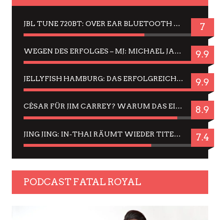
JBL TUNE 720BT: OVER EAR BLUETOOTH KOPFHÖRER UM DIE 50,-€ IM DAUER-TEST
7
WEGEN DES ERFOLGES – MJ: MICHAEL JACKSON MUSICAL IN EINER MATINEE SEHEN
9.9
JELLYFISH HAMBURG: DAS ERFOLGREICHE SOMMER-MENÜ 2025 IN GEFÜHLEN UND BILDERN
9.9
CÉSAR FÜR JIM CARREY? WARUM DAS EINER DER NERVIGSTEN ACTORS IST UND BLEIBT
8.9
JING JING: IN-THAI RÄUMT WIEDER TITEL AB – EIN ZWEI-STUNDEN-ERLEBNISBERICHT
7.4
PODCAST FATAL ROYAL